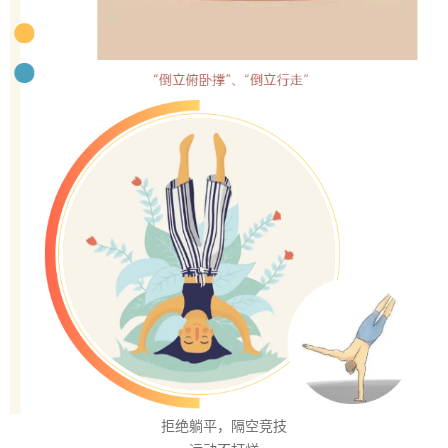
拒绝躺平，隔空竞技