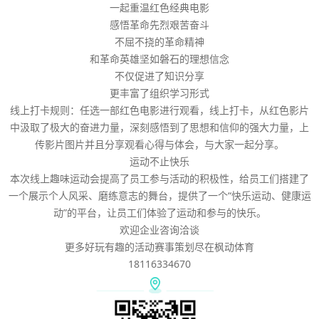
一起重温红色经典电影
感悟革命先烈艰苦奋斗
不屈不挠的革命精神
和革命英雄坚如磐石的理想信念
不仅促进了知识分享
更丰富了组织学习形式
线上打卡规则：任选一部红色电影进行观看，线上打卡，从红色影片
中汲取了极大的奋进力量，深刻感悟到了思想和信仰的强大力量，上
传影片图片并且分享观看心得与体会，与大家一起分享。
运动不止快乐
本次线上趣味运动会提高了员工参与活动的积极性，给员工们搭建了
一个展示个人风采、磨练意志的舞台，提供了一个“快乐运动、健康运
动”的平台，让员工们体验了运动和参与的快乐。
欢迎企业咨询洽谈
更多好玩有趣的活动赛事策划尽在枫动体育
18116334670