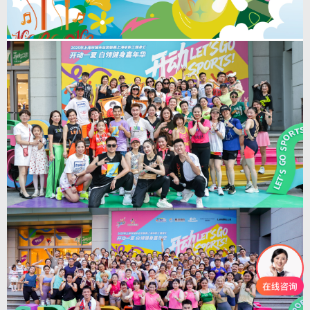
查看详情
>
12
南汇公交首届“春之声”音浪节暨卡拉ok大赛
2025-7-12
南汇公交首届“春之声”音浪节暨卡拉ok大赛。 本次南汇公交首届“春之声”音
浪节暨卡拉OK大赛燃情落幕！不仅为职工提供了展示才艺的舞台，更增强了
团队凝聚力，营造了积极向上的企业文化氛围。歌声传递着对企业的热爱，对
未来的憧憬，激励全体职工以更加饱满的热情投身工作，共同谱写企业高质量
发展的新篇章。
查看详情
>
7
上海市职工健身汇|2025年上海市城市业余联赛
上海市职工健身汇，开动一夏 白领健身嘉年华
2025-7-7
（第二场）
上海市职工健身汇|2025年上海市城市业余联赛上海市职工健身汇，开动一夏
白领健身嘉年华（第二场）。通过此次体育赛事活动带动产品消费，更好满足
大家的多元消费需求，持续激发消费新活力。以文旅商体展的融合创新，为