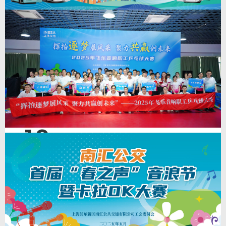
查看详情
>
12
2025年“申沃杯”上海地面公交行业驾驶员职业技
能大赛
2025-7-12
2025年“申沃杯”上海地面公交行业驾驶员职业技能大赛，为了进一步提升地面
公交行业驾驶员职业技能和服务水平，推动本市地面公交行业驾驶员创先争优
活动深入开展，提升驾驶员队伍安全驾驶和服务水平。经研究，上海市交通工
会、上海市交通运输行业协会公交分会决定于五月下旬至六月上旬在本市地面
公交行业举办驾驶员职业技能大赛。
查看详情
>
12
职工乒乓球比赛|“挥拍逐梦展风采，聚力共赢创
未来”—— 2025年飞乐音响职工乒乓球大赛
2025-7-12
职工乒乓球比赛|“挥拍逐梦展风采，聚力共赢创未来”—— 2025年飞乐音响职
工乒乓球大赛，为深入贯彻落实“健康中国”国家战略，响应全民健身号召，充
分发挥工会组织服务职工、凝聚合力的桥梁作用，引导广大职工以良好的精神
风貌、健康的体魄和充沛的精力推进企业高质量发展。经研究决定，现将由飞
乐音响工会主办，上海亚尔工会承办的飞乐音响职工乒乓球大赛活动。