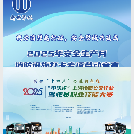
乒乓球选拔赛
2025-7-13
职工乒乓球比赛|2025年中船集团上海地区职工乒乓球选拔赛。今天，我们在
这里比团结、比速度、比耐力、比技巧，同时也是比意志、比心理、比组织、
比协作。希望通过本次篮球赛，能够加强兄弟单位之间学习交流，帮助大家进
一步提升团队凝聚力，积极营造和谐进取的浓厚氛围，为推动中船集团加快建
设世界一流船舶集团贡献智慧与力量。
查看详情
>
12
“我为消防亮行动，安全防线共筑成”——2025年
新世界安全生产月消防设施打卡专项劳动竞赛
2025-7-12
“我为消防亮行动，安全防线共筑成”——2025年新世界安全生产月消防设施打
卡专项劳动竞赛。 本次竞赛通过趣味化、互动化的形式，让员工在探索中
学习消防知识，真正实现“安全入眼、入心、入行”的目标。我们设有楼层打卡
环节，找到贴有二维码和标语的消防设施后，打开手机微信进行扫码则可进行
打卡。