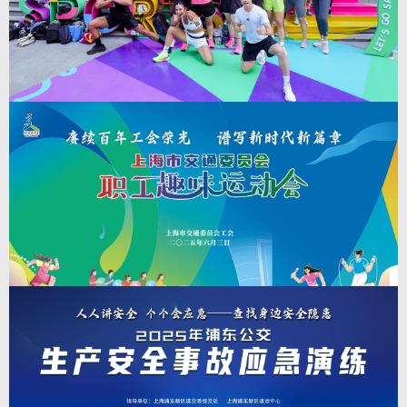
“夏日经济”注入强劲动能。
查看详情
>
7
上海市职工健身汇|2025年上海市城市业余联赛
上海市职工健身汇，开动一夏 白领健身嘉年华
2025-7-7
（第一场）
上海市职工健身汇|2025年上海市城市业余联赛上海市职工健身汇，开动一夏
白领健身嘉年华（第一场）。 本次活动由上海市体育局,上海市体育总会
主办；上海市社会体育管理中心 (上海市体育竞赛管理中心）、上海市健身健
美协会、上海枫动体育文化发展有限公司承办；上海魔样健身有限公司、上海
第一八佰伴有限公司协办；上海市体育发展基金会支持。
查看详情
>
6
职工趣味运动会|“赓续百年工会荣光 谱写新时
代新篇章”——2025年上海市交通委员会职工趣
2025-7-6
味运动会