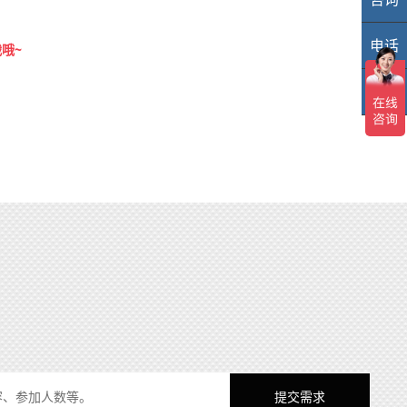
电话
40
哦~
TOP
TO