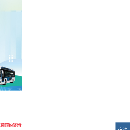
欢迎预约咨询~
咨询
业