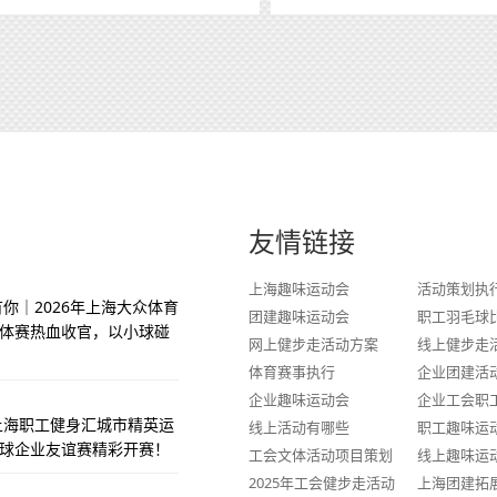
友情链接
上海趣味运动会
活动策划执
你｜2026年上海大众体育
团建趣味运动会
职工羽毛球
体赛热血收官，以小球碰
网上健步走活动方案
线上健步走
体育赛事执行
企业团建活
企业趣味运动会
企业工会职
季上海职工健身汇城市精英运
线上活动有哪些
职工趣味运
球企业友谊赛精彩开赛！
工会文体活动项目策划
线上趣味运
2025年工会健步走活动
上海团建拓