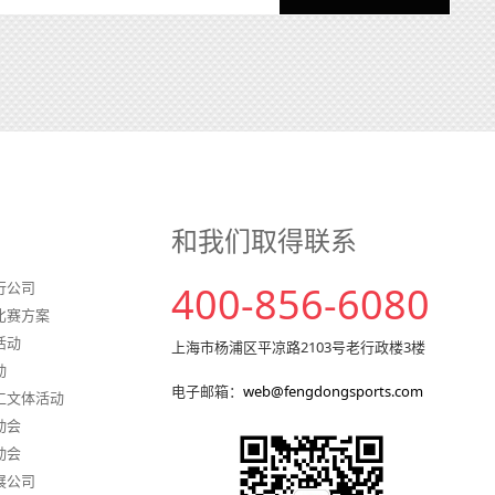
和我们取得联系
行公司
400-856-6080
比赛方案
活动
上海市杨浦区平凉路2103号老行政楼3楼
动
电子邮箱：
web@fengdongsports.com
工文体活动
动会
动会
展公司