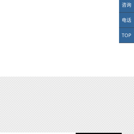
咨询
业
电话
40
TOP
TO