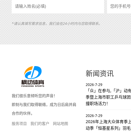
*请认真填写需求信息，我们会在24小时内与您取得联系。
新闻资讯
2026-7-29
「众」在参与,「沪」动有
我们很乐意倾听您的声音！
季暨上海市职工乒乓球团
撞职场活力！
即刻与我们取得联络，成为日后肩并肩
合作的伙伴。
2026-7-29
2026年上海大众体育
服务项目
我们的客户
网站地图
动季「恒基星系列」羽毛