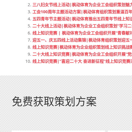
三八妇女节线上活动|枫动体育为企业工会组织策划魅
工会100周年主题活动方案|枫动体育组织策划重温百
五四青年节主题活动|枫动体育推出五四青年节线上知
二十大线上活动|枫动体育为企业工会组织策划“学习
线上知识竞赛 | 枫动体育为企业工会组织开展“青春
迎五一、庆五四线上活动集锦|枫动体育组织策划迎五
线上知识竞赛|枫动体育为企业组织策划线上知识挑战
二十大线上知识竞赛|枫动体育为企业工会组织开展“党
线上知识竞赛|“喜迎二十大 奋进新征程”线上知识竞赛
免费获取策划方案