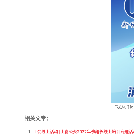
“我为消
相关文章：
工会线上活动|上南公交2022年班组长线上培训专题活