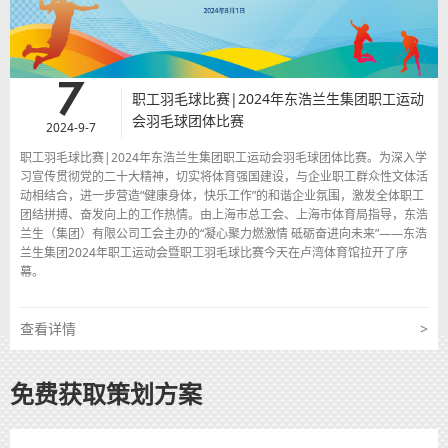
查看详情
>
7
职工羽毛球比赛|2024年东浩兰生集团职工运动
会羽毛球团体比赛
2024-9-7
职工羽毛球比赛|2024年东浩兰生集团职工运动会羽毛球团体比赛。为深入学
习宣传贯彻党的二十大精神，切实将体育强国建设，与企业职工群众性文体活
动相结合，进一步营造“健康身体，快乐工作”的和谐企业氛围，激发全体职工
团结拼搏、奋发向上的工作热情。由上海市总工会、上海市体育局指导，东浩
1
2
3
4
5
6
»
兰生（集团）有限公司工会主办的“凝心聚力燃激情 砥砺奋进向未来”——东浩
兰生集团2024年职工运动会暨职工羽毛球比赛今天在卢湾体育馆拉开了序
幕。
查看详情
>
免费获取策划方案