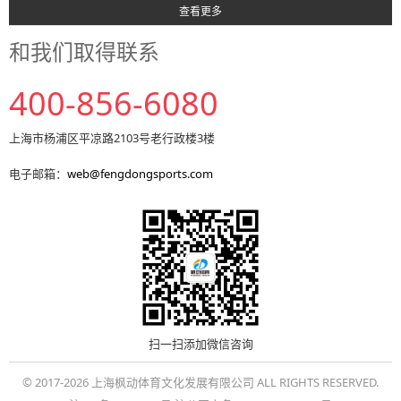
查看更多
和我们取得联系
400-856-6080
上海市杨浦区平凉路2103号老行政楼3楼
电子邮箱：
web@fengdongsports.com
扫一扫添加微信咨询
© 2017-2026 上海枫动体育文化发展有限公司 ALL RIGHTS RESERVED.