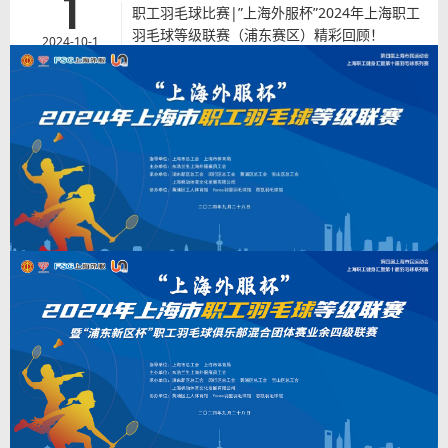
1
职工羽毛球比赛|”上海外服杯”2024年上海职工
羽毛球等级联赛（浦东赛区）精彩回顾！
2024-10-1
职工羽毛球比赛|”上海外服杯”2024年上海职工羽毛球等级联赛（浦东赛区）
精彩回顾！2024年9月28日，由上海市总工会、上海市体育局指导；东浩兰
生上海外服雇员工会主办；上海市枫动体育文化发展有限公司承办的上海外服
杯”2024年上海职工羽毛球等级联赛暨“浦东新区杯”职工羽毛球俱乐部混合团
体赛业余四级联赛成功举办，现场更是吸引了近两百多名参赛队员共同见证这
场体育盛事。
查看详情
>
24
职工羽毛球比赛|”上海外服杯”2024年上海职工
羽毛球等级联赛（四级）开始报名啦！
2024-9-24
职工羽毛球比赛|”上海外服杯”2024年上海职工羽毛球等级联赛（四级）开始
报名啦！。作为上海市第四届市民运动会上海市职工健身汇暨第十届羽毛球赛
系列活动之一，得到了上海市总工会、上海市体育局的大力支持。