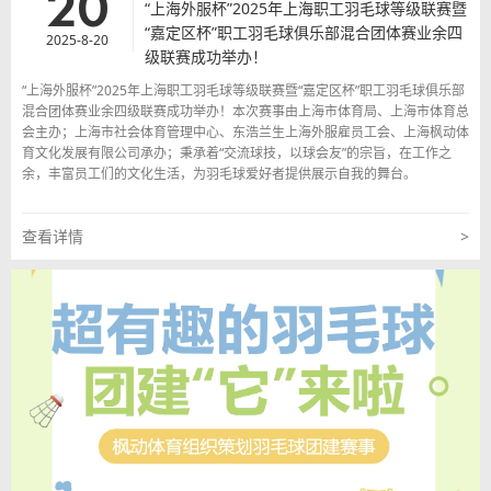
20
“上海外服杯”2025年上海职工羽毛球等级联赛暨
“嘉定区杯”职工羽毛球俱乐部混合团体赛业余四
2025-8-20
级联赛成功举办！
“上海外服杯”2025年上海职工羽毛球等级联赛暨“嘉定区杯”职工羽毛球俱乐部
混合团体赛业余四级联赛成功举办！本次赛事由上海市体育局、上海市体育总
会主办；上海市社会体育管理中心、东浩兰生上海外服雇员工会、上海枫动体
育文化发展有限公司承办；秉承着“交流球技，以球会友”的宗旨，在工作之
余，丰富员工们的文化生活，为羽毛球爱好者提供展示自我的舞台。
查看详情
>