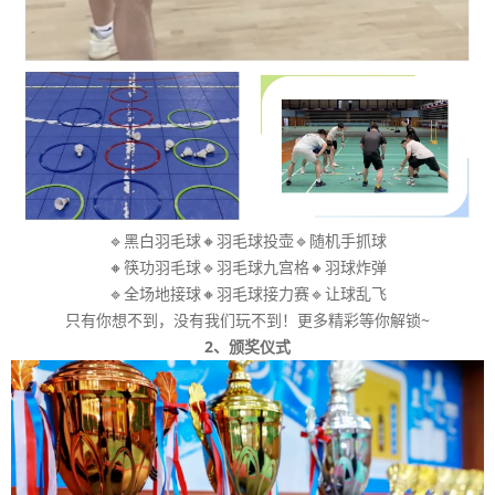
🔹黑白羽毛球🔸羽毛球投壶🔹随机手抓球
🔸筷功羽毛球🔹羽毛球九宫格🔸羽球炸弹
🔹全场地接球🔸羽毛球接力赛🔹让球乱飞
只有你想不到，没有我们玩不到！更多精彩等你解锁~
2、颁奖仪式