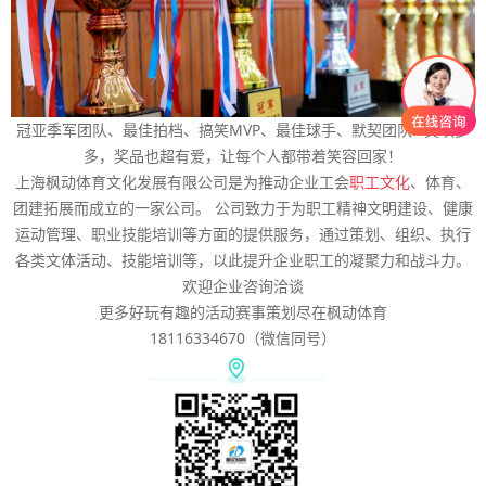
冠亚季军团队、最佳拍档、搞笑MVP、最佳球手、默契团队…奖项多
多，奖品也超有爱，让每个人都带着笑容回家！
上海枫动体育文化发展有限公司是为推动企业工会
职工文化
、体育、
团建拓展而成立的一家公司。 公司致力于为职工精神文明建设、健康
运动管理、职业技能培训等方面的提供服务，通过策划、组织、执行
各类文体活动、技能培训等，以此提升企业职工的凝聚力和战斗力。
欢迎企业咨询洽谈
更多好玩有趣的活动赛事策划尽在枫动体育
18116334670（微信同号）