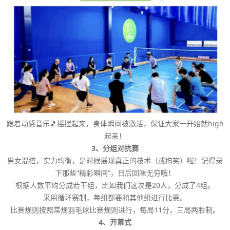
跟着动感音乐🎵摇摆起来，身体瞬间被激活，保证大家一开始就high
起来！
3、分组对抗赛
男女混搭，实力均衡，是时候展现真正的技术（或搞笑）啦！记得录
下那些“精彩瞬间”，日后回味无穷哦！
根据人数平均分成若干组，比如我们这次是20人，分成了4组。
采用循环赛制，每组都要和其他组进行比赛。
比赛规则按照常规羽毛球比赛规则进行，每局11分，三局两胜制。
4、开幕式