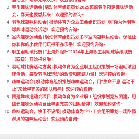
春季趣味运动会|枫动体育组织策划2025超燃春季限定趣味运动
会，春天也要燃起来！欢迎预约咨询~
羽毛球趣味运动会|枫动体育为企业工会组织策划“羽”你为伴羽毛
球趣味运动会活动！欢迎预约咨询~
室内趣味运动会|枫动体育组织策划冬季室内趣味运动会，保证让
你和你的小伙伴们玩得不亦乐乎！欢迎预约咨询~
职工羽毛球比赛|”上海外服杯”2024年上海职工羽毛球等级联赛
（四级）开始报名啦！
羽毛球比赛活动方案|枫动体育为企业职工组织策划一场羽毛球团
建活动，感受羽毛球运动的激情和团结力量！欢迎预约咨询~
趣味运动会|枫动体育组织策划趣味运动会，用“生命不息 运动不
止”来诠释完美的团队精神！欢迎预约咨询~
团建趣味运动会项目|枫动体育为企业职工组织策划竞技团建，用
团建趣味运动项目诠释更完美的团队精神！欢迎预约咨询~
趣味运动会，快乐不设限|枫动体育为企业工会组织策划一场酣畅
淋漓的趣味运动会！欢迎预约咨询~