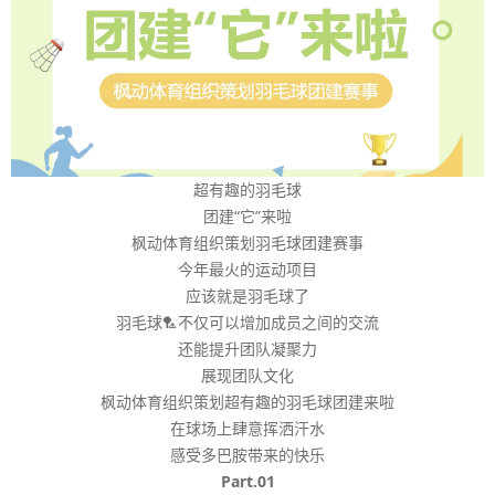
超有趣的羽毛球
团建“它”来啦
枫动体育组织策划羽毛球团建赛事
今年最火的运动项目
应该就是羽毛球了
羽毛球🏸不仅可以增加成员之间的交流
还能提升团队凝聚力
展现团队文化
枫动体育组织策划超有趣的羽毛球团建来啦
在球场上肆意挥洒汗水
感受多巴胺带来的快乐
Part.01