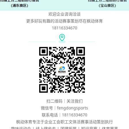
欢迎企业咨询洽谈
更多好玩有趣的活动赛事策划尽在枫动体育
18116334670
扫二维码｜关注我们
微信号｜fengdongsports
联系电话｜18116334670
枫动体育专注于企业工会职工文体活赛事活动策划执行
趣味运动会 | 线上健步走 | 团建拓展 | 知识竞赛 | 体育赛事