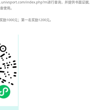
sport.com/index.php?m进行查询，并提供书面证据,
查使用。
励1000元；第一名奖励1200元。