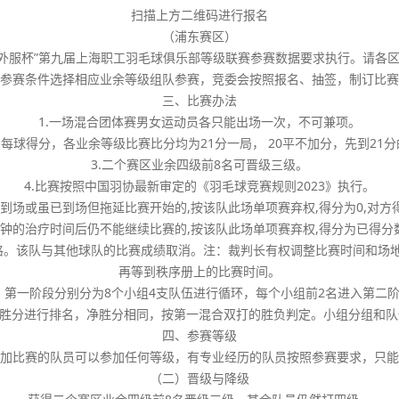
扫描上方二维码进行报名
（浦东赛区）
上海外服杯”第九届上海职工羽毛球俱乐部等级联赛参赛数据要求执行。请
参赛条件选择相应业余等级组队参赛，竞委会按照报名、抽签，制订比赛
三、比赛办法
1.一场混合团体赛男女运动员各只能出场一次，不可兼项。
用每球得分，各业余等级比赛比分均为21分一局， 20平不加分，先到21
3.二个赛区业余四级前8名可晋级三级。
4.比赛按照中国羽协最新审定的《羽毛球竞赛规则2023》执行。
分钟未到场或虽已到场但拖延比赛开始的,按该队此场单项赛弃权,得分为0,对
分钟的治疗时间后仍不能继续比赛的,按该队此场单项赛弃权,得分为已得分数
资格。该队与其他球队的比赛成绩取消。注：裁判长有权调整比赛时间和场
再等到秩序册上的比赛时间。
伍，第一阶段分别分为8个小组4支队伍进行循环，每个小组前2名进入第二
净胜分进行排名，净胜分相同，按第一混合双打的胜负判定。小组分组和
四、参赛等级
加比赛的队员可以参加任何等级，有专业经历的队员按照参赛要求，只能
（二）晋级与降级