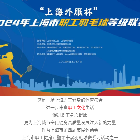
这是一场上海职工健身的体育盛会
进一步丰富
职工文化
生活
促进职工身心健康
更为上海城市全民健身高质量发展注入新的力量
作为上海市第四届市民运动会
上海市职工健身汇暨第十届羽毛球赛系列活动之一