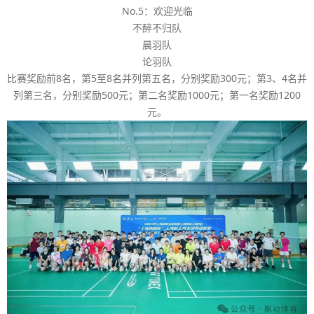
No.5：欢迎光临
不醉不归队
晨羽队
论羽队
比赛奖励前8名，第5至8名并列第五名，分别奖励300元；第3、4名并
列第三名，分别奖励500元；第二名奖励1000元；第一名奖励1200
元。