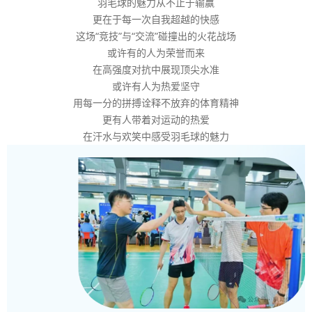
羽毛球的魅力从不止于输赢
更在于每一次自我超越的快感
这场“竞技”与“交流”碰撞出的火花战场
或许有的人为荣誉而来
在高强度对抗中展现顶尖水准
或许有人为热爱坚守
用每一分的拼搏诠释不放弃的体育精神
更有人带着对运动的热爱
在汗水与欢笑中感受羽毛球的魅力