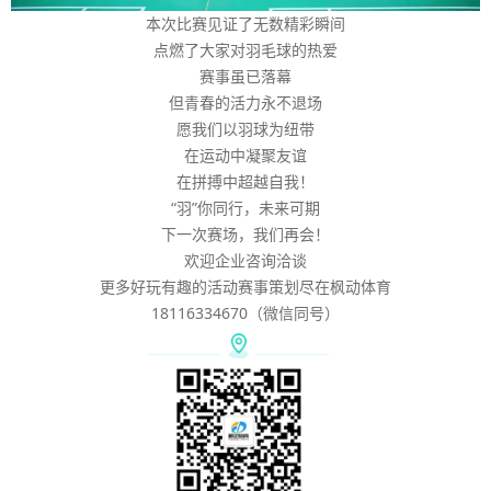
本次比赛见证了无数精彩瞬间
点燃了大家对羽毛球的热爱
赛事虽已落幕
但青春的活力永不退场
愿我们以羽球为纽带
在运动中凝聚友谊
在拼搏中超越自我！
“羽”你同行，未来可期
下一次赛场，我们再会！
欢迎企业咨询洽谈
更多好玩有趣的活动赛事策划尽在枫动体育
18116334670（微信同号）