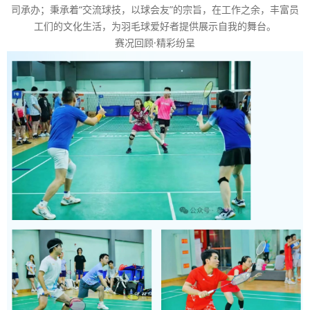
司承办；秉承着“交流球技，以球会友”的宗旨，在工作之余，丰富员
工们的文化生活，为羽毛球爱好者提供展示自我的舞台。
赛况回顾·精彩纷呈