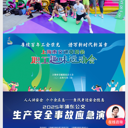
发展的新篇章。
查看详情
>
7
上海市职工健身汇|2025年上海市城市业余联赛
上海市职工健身汇，开动一夏 白领健身嘉年华
2025-7-7
（第一场）
上海市职工健身汇|2025年上海市城市业余联赛上海市职工健身汇，开动一夏
白领健身嘉年华（第一场）。 本次活动由上海市体育局,上海市体育总会
主办；上海市社会体育管理中心 (上海市体育竞赛管理中心）、上海市健身健
美协会、上海枫动体育文化发展有限公司承办；上海魔样健身有限公司、上海
第一八佰伴有限公司协办；上海市体育发展基金会支持。
查看详情
>
6
职工趣味运动会|“赓续百年工会荣光 谱写新时
代新篇章”——2025年上海市交通委员会职工趣
2025-7-6
味运动会