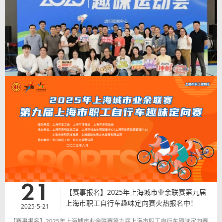
2025年上海城市业余联赛上海市职工健身汇暨第九届上海市职工自行车趣味
定向赛顺利开赛！本次定向赛旨在引导上海职工在体育运动中加强体格锻炼，
磨练意志品格，促进团结协作的精，推动职工队伍高质量发展。让大家成为热
爱运动，健康生活，做快乐工作的传播者，充分体现“我运动、我健康、我快
乐”健康风貌。
查看详情
>
25
赛事服务|枫动体育提升办赛质量，一站式为企
业打造一场精彩纷呈的趣味运动会！
2025-5-25
赛事服务|枫动体育提升办赛质量，一站式为企业打造一场精彩纷呈的趣味运
动会！从“旱地龙舟”的速度激情“，到“趣味接力”的默契满分；从“龟兔赛跑”的
欢乐时光到“陆地冰壶”的动静之美；从“众星捧月”的同心协力到“趣味足球射门”
的稳扎稳打……等传统与创新结合，玩出新鲜感！
21
【赛事报名】2025年上海城市业余联赛第九届
查看详情
>
上海市职工自行车趣味定向赛火热报名中！
2025-5-21
【赛事报名】2025年上海城市业余联赛第九届上海市职工自行车趣味定向赛