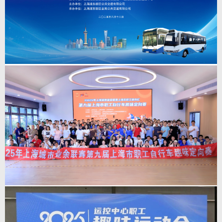
职工趣味运动会|“赓续百年工会荣光 谱写新时代新篇章”——2025年上海市交
通委员会职工趣味运动会
查看详情
>
6
人人讲安全，个个会应急——查找身边安全隐
患：浦东公交开展2025年生产安全事故应急救
2025-7-6
援演练
人人讲安全，个个会应急——查找身边安全隐患：浦东公交开展2025年生产
安全事故应急救援演练，今年6月是第24个全国“安全生产月”，结合安全生产
月“人人讲安全，个个会应急——查找身边安全隐患”的活动主题，6月18日，
浦东公交开展生产安全事故应急救援演练。在浦东新区建交委综交处和浦东新
区道运中心指导下，本次演练由浦东公交主办，金高公交承办。
查看详情
>
9
2025年上海城市业余联赛上海市职工健身汇暨
第九届上海市职工自行车趣味定向赛顺利开赛！
2025-6-9