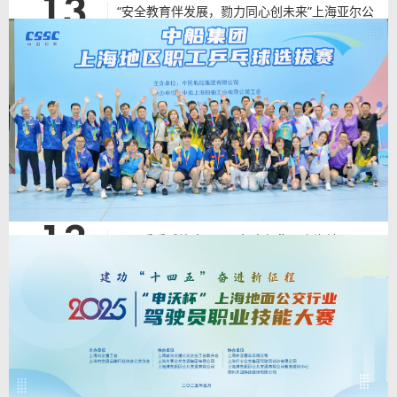
13
“安全教育伴发展，勠力同心创未来”上海亚尔公
司安全主题团建活动
2025-7-13
“安全教育伴发展，勠力同心创未来”上海亚尔公司安全主题团建活动。此次团
队拓展活动与安全宣教创新举措相辅相成，是上海亚尔党政工团联动推进企业
安全发展的生动实践，前者以沉浸式体验强化团队安全协作，后者以新颖的传
播形式让安全理念深入人心，双管齐下为企业安全发展与团队建设注入强劲动
能。展望未来，上海亚尔党政工团将继续携手，以更丰富的创意、更务实的行
动，深耕安全文化建设，为企业高质量发展筑牢安全基石，凝聚奋进力量。
查看详情
>
13
职工乒乓球比赛|2025年中船集团上海地区职工
乒乓球选拔赛
2025-7-13
职工乒乓球比赛|2025年中船集团上海地区职工乒乓球选拔赛。今天，我们在
这里比团结、比速度、比耐力、比技巧，同时也是比意志、比心理、比组织、
比协作。希望通过本次篮球赛，能够加强兄弟单位之间学习交流，帮助大家进
一步提升团队凝聚力，积极营造和谐进取的浓厚氛围，为推动中船集团加快建
设世界一流船舶集团贡献智慧与力量。