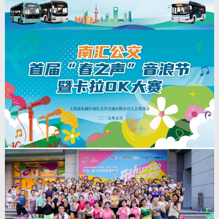
查看详情
>
12
2025年“申沃杯”上海地面公交行业驾驶员职业技
能大赛
2025-7-12
2025年“申沃杯”上海地面公交行业驾驶员职业技能大赛，为了进一步提升地面
公交行业驾驶员职业技能和服务水平，推动本市地面公交行业驾驶员创先争优
活动深入开展，提升驾驶员队伍安全驾驶和服务水平。经研究，上海市交通工
会、上海市交通运输行业协会公交分会决定于五月下旬至六月上旬在本市地面
公交行业举办驾驶员职业技能大赛。
查看详情
>
12
南汇公交首届“春之声”音浪节暨卡拉ok大赛
2025-7-12
南汇公交首届“春之声”音浪节暨卡拉ok大赛。 本次南汇公交首届“春之声”音
浪节暨卡拉OK大赛燃情落幕！不仅为职工提供了展示才艺的舞台，更增强了
团队凝聚力，营造了积极向上的企业文化氛围。歌声传递着对企业的热爱，对
未来的憧憬，激励全体职工以更加饱满的热情投身工作，共同谱写企业高质量