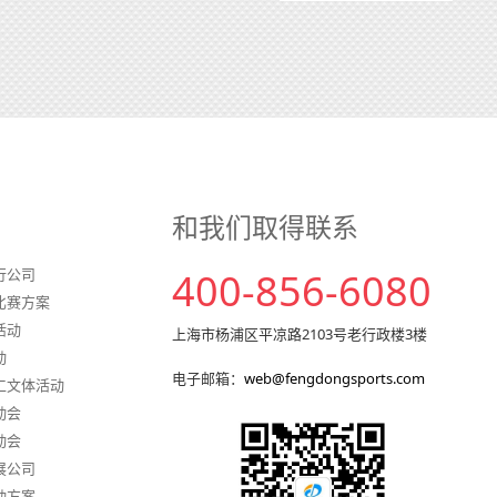
和我们取得联系
行公司
400-856-6080
比赛方案
活动
上海市杨浦区平凉路2103号老行政楼3楼
动
电子邮箱：
web@fengdongsports.com
工文体活动
动会
动会
展公司
动方案