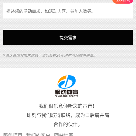
*请认真填写需求信息，我们会在24小时内与您取得联系。
我们很乐意倾听您的声音！
即刻与我们取得联络，成为日后肩并肩
合作的伙伴。
服务项目
我们的客户
网站地图