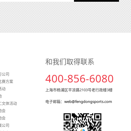
和我们取得联系
行公司
400-856-6080
比赛方案
活动
上海市杨浦区平凉路2103号老行政楼3楼
动
电子邮箱：
web@fengdongsports.com
工文体活动
动会
动会
展公司