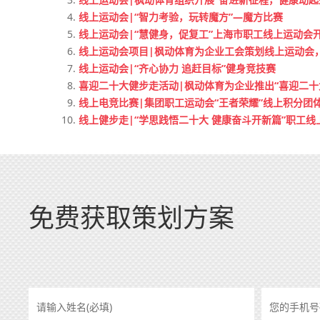
线上运动会|“智力考验，玩转魔方”—魔方比赛
线上运动会|“慧健身，促复工”上海市职工线上运动会
线上运动会项目|枫动体育为企业工会策划线上运动会，
线上运动会|“齐心协力 追赶目标”健身竞技赛
喜迎二十大健步走活动|枫动体育为企业推出“喜迎二
线上电竞比赛|集团职工运动会“王者荣耀”线上积分团
线上健步走|“学思践悟二十大 健康奋斗开新篇”职工
免费获取策划方案