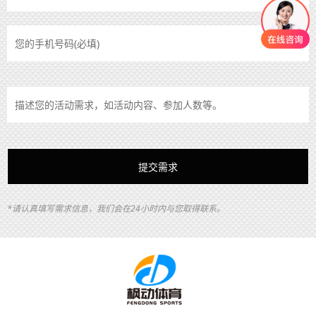
*请认真填写需求信息，我们会在24小时内与您取得联系。