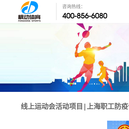
咨询热线：
400-856-6080
线上运动会活动项目|上海职工防疫