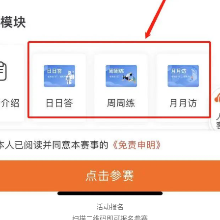
活动报名
扫描二维码即可报名参赛