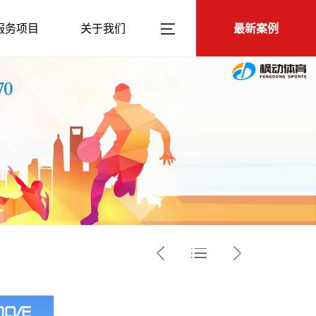
服务项目
关于我们
最新案例


