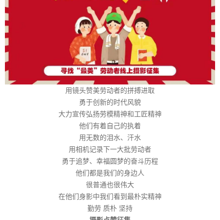
用镜头赞美劳动者的拼搏进取
勇于创新的时代风貌
大力宣传弘扬劳模精神和工匠精神
他们有着自己的执着
用无数的泪水、汗水
用相机记录下一大批劳动者
勇于追梦、幸福圆梦的奋斗历程
他们都是我们的身边人
很普通也很伟大
在他们身影中我们看到最朴实精神
勤劳 质朴 坚持
摄影点赞征集