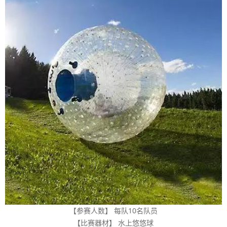
【参赛人数】 每队10名队员
【比赛器材】 水上悠悠球