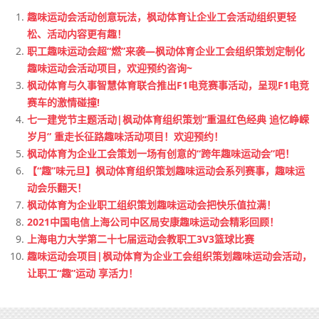
趣味运动会活动创意玩法，枫动体育让企业工会活动组织更轻
松、活动内容更有趣！
职工趣味运动会超“燃”来袭—枫动体育企业工会组织策划定制化
趣味运动会活动项目，欢迎预约咨询~
枫动体育与久事智慧体育联合推出F1电竞赛事活动，呈现F1电竞
赛车的激情碰撞!
七一建党节主题活动|枫动体育组织策划“重温红色经典 追忆峥嵘
岁月” 重走长征路趣味活动项目！欢迎预约！
枫动体育为企业工会策划一场有创意的“跨年趣味运动会”吧！
【“趣”味元旦】枫动体育组织策划趣味运动会系列赛事，趣味运
动会乐翻天！
枫动体育为企业职工组织策划趣味运动会把快乐值拉满！
2021中国电信上海公司中区局安康趣味运动会精彩回顾！
上海电力大学第二十七届运动会教职工3V3篮球比赛
趣味运动会项目|枫动体育为企业工会组织策划趣味运动会活动，
让职工“趣”运动 享活力！