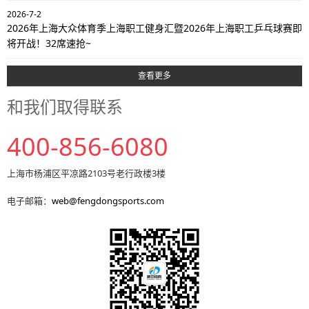
2026-7-2
2026年上海大众体育季上海职工健身汇暨2026年上海职工乒乓球赛即
将开战！32席速抢~
查看更多
和我们取得联系
400-856-6080
上海市杨浦区平凉路2103号老行政楼3楼
电子邮箱：
web@fengdongsports.com