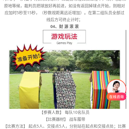
原地等候，裁判员把球放好再前进，如没有返回掉球点开始，则相对
应加时5秒至15秒，（秒数视距离远近增加）。在第二组队员全部过
线后方可终止计时；
04、财 源 滚 滚
【参赛人数】 每队10名队员
【比赛器材】 战车履带
【比赛方法】 起点5人、交接点5人，分别站在起点和交接点处；比赛