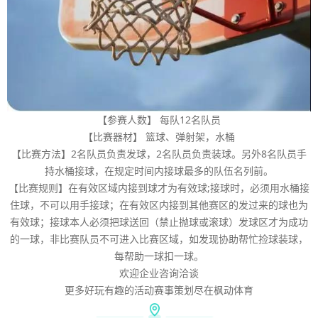
【参赛人数】 每队12名队员
【比赛器材】 篮球、弹射架，水桶
【比赛方法】2名队员负责发球，2名队员负责装球。另外8名队员手
持水桶接球，在规定时间内接球最多的队伍名列前。
【比赛规则】在有效区域内接到球才为有效球;接球时，必须用水桶接
住球，不可以用手接球；在有效区内接到其他赛区的发过来的球也为
有效球；接球本人必须把球送回（禁止抛球或滚球）发球区才为成功
的一球，非比赛队员不可进入比赛区域，如发现协助帮忙捡球装球，
每帮助一球扣一球。
欢迎企业咨询洽谈
更多好玩有趣的活动赛事策划尽在枫动体育