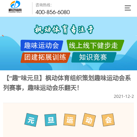
咨询热线：
400-856-6080
【“趣”味元旦】枫动体育组织策划趣味运动会系
列赛事，趣味运动会乐翻天！
2021-12-2