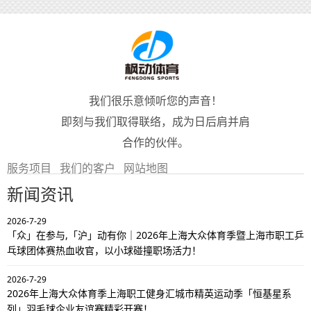
我们很乐意倾听您的声音！
即刻与我们取得联络，成为日后肩并肩
合作的伙伴。
服务项目
我们的客户
网站地图
新闻资讯
2026-7-29
「众」在参与,「沪」动有你｜2026年上海大众体育季暨上海市职工乒
乓球团体赛热血收官，以小球碰撞职场活力！
2026-7-29
2026年上海大众体育季上海职工健身汇城市精英运动季「恒基星系
列」羽毛球企业友谊赛精彩开赛！