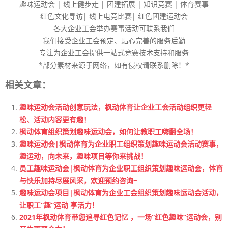
趣味运动会 | 线上健步走 | 团建拓展 | 知识竞赛 | 体育赛事
红色文化寻访| 线上电竞比赛| 红色团建运动会
各大企业工会举办赛事活动可联系我们
我们接受企业工会预定、贴心完善的服务后勤
专注为企业工会提供一站式竞赛技术支持和服务
*部分素材来源于网络，如有侵权请联系删除！*
相关文章：
趣味运动会活动创意玩法，枫动体育让企业工会活动组织更轻
松、活动内容更有趣！
枫动体育组织策划趣味运动会，如何让教职工嗨翻全场！
趣味运动会|枫动体育为企业职工组织策划趣味运动会活动赛事，
趣运动，向未来，趣味项目等你来挑战！
员工趣味运动会|枫动体育为企业职工组织策划趣味运动会，体育
与快乐加持尽展风采，欢迎预约咨询~
趣味运动会项目|枫动体育为企业工会组织策划趣味运动会活动，
让职工“趣”运动 享活力！
2021年枫动体育带您追寻红色记忆 ，一场“红色趣味”运动会，别