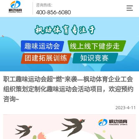
咨询热线：
400-856-6080
职工趣味运动会超“燃”来袭—枫动体育企业工会
组织策划定制化趣味运动会活动项目，欢迎预约
咨询~
2023-4-11