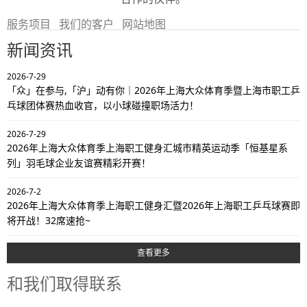
服务项目
我们的客户
网站地图
新闻资讯
2026-7-29
「众」在参与,「沪」动有你｜2026年上海大众体育季暨上海市职工乒
乓球团体赛热血收官，以小球碰撞职场活力！
2026-7-29
2026年上海大众体育季上海职工健身汇城市精英运动季「恒基星系
列」羽毛球企业友谊赛精彩开赛！
2026-7-2
2026年上海大众体育季上海职工健身汇暨2026年上海职工乒乓球赛即
将开战！32席速抢~
查看更多
和我们取得联系