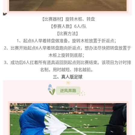
【比赛器材】旋转木桩、转盘
【参赛人数】6人/队
【比赛方法】
1、起点6人举着转盘做准备，旋转木桩放置于折返点；
2、比赛开始起点6人举着转盘跑向折返点，想办法尽快把转盘放置于
木桩上旋转到底部；
3、成功后6人扛着所有道具返回到起点则比赛结束。该项目为计时排
名制，用时越短、排名越前。
三、真人版足球