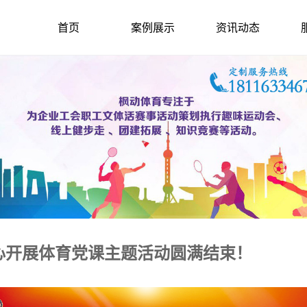
首页
案例展示
资讯动态
心开展体育党课主题活动圆满结束！
2021-11-5