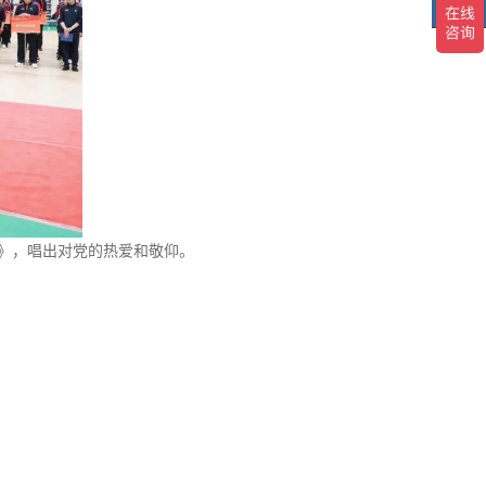
TOP
TO
听》，唱出对党的热爱和敬仰。