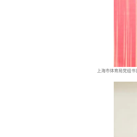
上海市体育局党组书