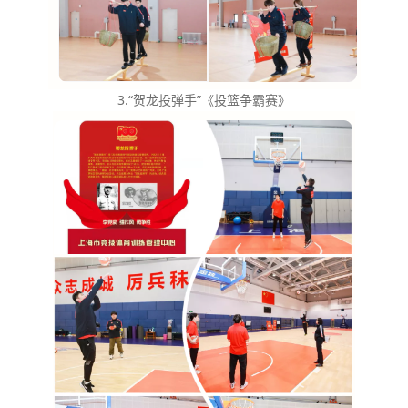
3.“贺龙投弹手”《投篮争霸赛》