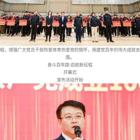
程，增强广大党员干部热爱体育热爱党的情怀，用建党百年的伟大成就去
围。
奋斗百年路·启航新征程
开幕式
宣布活动开始