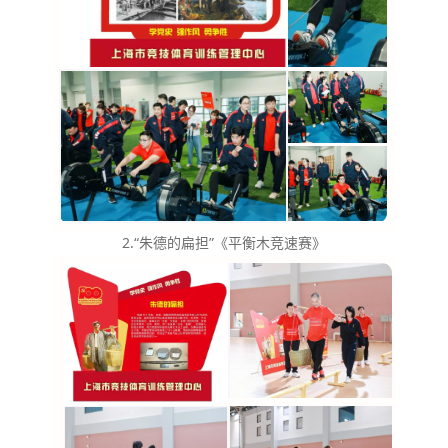
2.“朱德的扁担”《平衡木竞速赛》