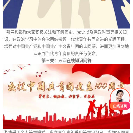
引导和鼓励大家积极关注和了解团史、党史以及党政时事等相关知
识，在政治学习中体会党团结带领一代代青年共同奋进的光辉历程，
增强对中国共产党和中国共产主义青年团的认同感，进而更加深刻地
认识到当代青年肩负的责任与使命。
第三关：五四在线知识问答
游戏采用个人答题模式，参赛青年青年采用答题记分制，参加‘五四青