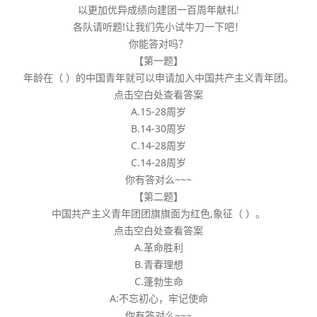
以更加优异成绩向建团一百周年献礼!
各队请听题!让我们先小试牛刀一下吧！
你能答对吗？
【第一题】
年龄在（ ）的中国青年就可以申请加入中国共产主义青年团。
点击空白处查看答案
A.15-28周岁
B.14-30周岁
C.14-28周岁
C.14-28周岁
你有答对么~~~
【第二题】
中国共产主义青年团团旗旗面为红色,象征（ ）。
点击空白处查看答案
A.革命胜利
B.青春理想
C.蓬勃生命
A:不忘初心，牢记使命
你有答对么~~~