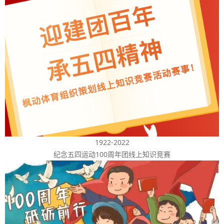
1922-2022
纪念五四运动100周年团线上知识竞赛