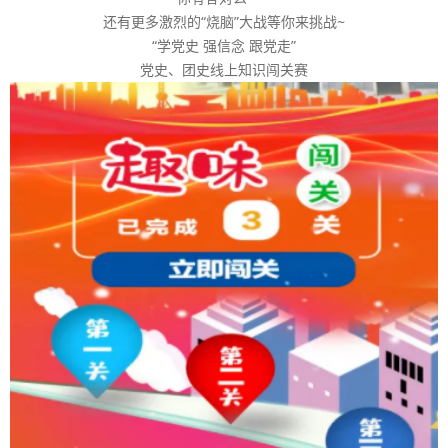
还有更多激烈的“烧脑”大战等你来挑战~
“学党史 强信念 跟党走”
党史、团史线上知识闯关赛