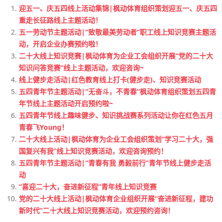
迎五一、庆五四线上活动集锦|枫动体育组织策划迎五一、庆五四
重走长征路线上主题活动！
五一劳动节主题活动|“致敬最美劳动者”职工线上知识竞赛主题活
动，开启企业办赛预约啦！
二十大线上知识竞赛|枫动体育为企业工会组织开展“党的二十大
知识问答竞赛”线上主题活动，欢迎咨询~
线上健步走活动|红色教育线上打卡(健步走)、知识竞赛活动
五四青年节主题活动|“无奋斗，不青春”枫动体育组织策划五四青
年节线上主题活动开启预约啦~
五四青年节线上趣味健步、知识挑战赛系列活动让你在红色五月
青春飞Young！
二十大线上活动|枫动体育为企业工会组织策划“学习二十大，强
国复兴有我”线上知识竞赛活动，欢迎咨询预约！
五四青年节主题活动|“青春有我 勇毅前行”青年节线上健步走活
动
“喜迎二十大，奋进新征程”青年线上知识竞赛
党的二十大线上活动|枫动体育企业组织开展“奋进新征程，建功
新时代”二十大线上知识竞赛活动，欢迎预约咨询！