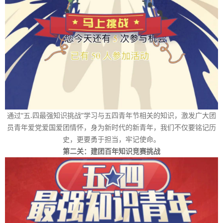
通过“五.四最强知识挑战”学习与五四青年节相关的知识，激发广大团
员青年爱党爱国爱团情怀，身为新时代的新青年，我们不仅要铭记历
史，更要勇于担当，牢记使命。
第二关：建团百年知识竞赛挑战