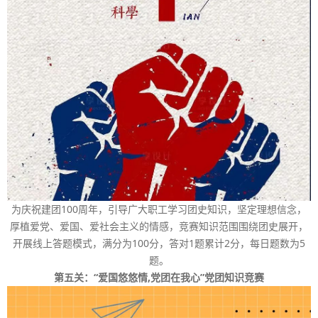
为庆祝建团100周年，引导广大职工学习团史知识，坚定理想信念，
厚植爱党、爱国、爱社会主义的情感，竞赛知识范围围绕团史展开，
开展线上答题模式，满分为100分，答对1题累计2分，每日题数为5
题。
第五关：“爱国悠悠情,党团在我心”党团知识竞赛