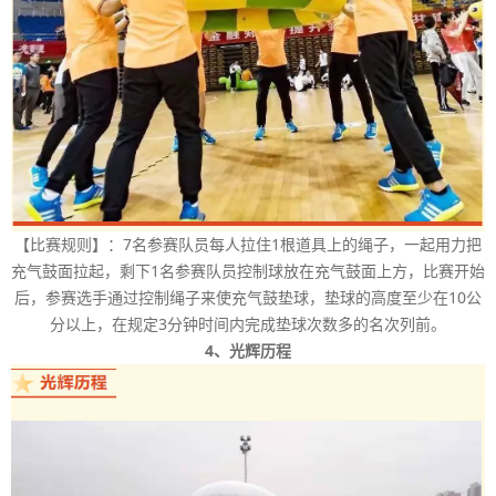
【比赛规则】：7名参赛队员每人拉住1根道具上的绳子，一起用力把
充气鼓面拉起，剩下1名参赛队员控制球放在充气鼓面上方，比赛开始
后，参赛选手通过控制绳子来使充气鼓垫球，垫球的高度至少在10公
分以上，在规定3分钟时间内完成垫球次数多的名次列前。
4、光辉历程