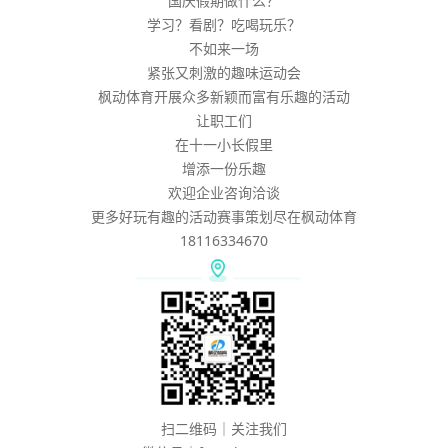
国庆假期做什么？
学习？看剧？吃喝玩乐？
不如来一场
紧张又刺激的趣味运动会
枫动体育开展众多新颖而富有乐趣的活动
让职工们
在十一小长假里
增添一份乐趣
欢迎企业咨询洽谈
更多好玩有趣的活动赛事策划尽在枫动体育
18116334670
扫二维码｜关注我们