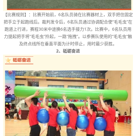
【比赛规则】：比赛开始前，6名队员骑在比赛器材上，双手把住固定
把手立于起跑线后。裁判发令后，6名队员通过协调配合使“毛毛虫”在
跑道上行进，赛程30米中途换6名选手接力1次。比赛中，6名队员用
力提起把手将“毛毛虫”拎起，一路“拖拽”。以参赛队使用的“毛毛虫“触
及终点线所在垂直平面为计时停止，用时最少获胜。
2、砥砺奋进