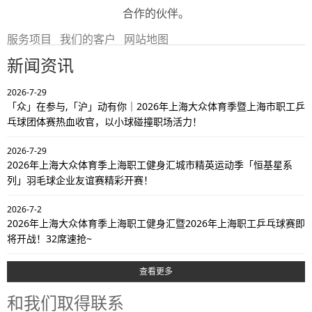
合作的伙伴。
服务项目
我们的客户
网站地图
新闻资讯
2026-7-29
「众」在参与,「沪」动有你｜2026年上海大众体育季暨上海市职工乒
乓球团体赛热血收官，以小球碰撞职场活力！
2026-7-29
2026年上海大众体育季上海职工健身汇城市精英运动季「恒基星系
列」羽毛球企业友谊赛精彩开赛！
2026-7-2
2026年上海大众体育季上海职工健身汇暨2026年上海职工乒乓球赛即
将开战！32席速抢~
查看更多
和我们取得联系