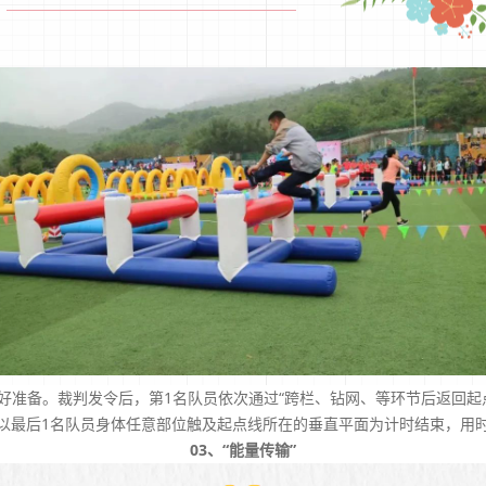
好准备。裁判发令后，第1名队员依次通过“跨栏、钻网、等环节后返回起
以最后1名队员身体任意部位触及起点线所在的垂直平面为计时结束，用
03、“能量传输”