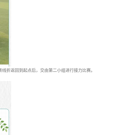
中转线折返回到起点后，交由第二小组进行接力比赛。