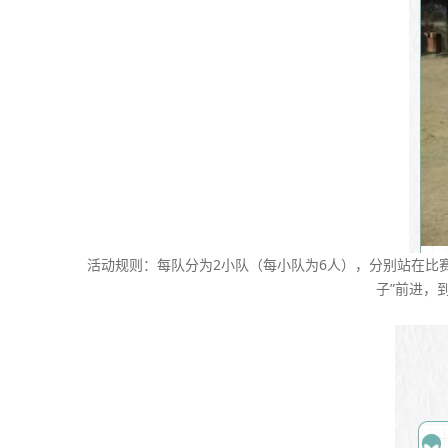
活动规则：每队分为2小队（每小队为6人），分别站在比
子”前进，