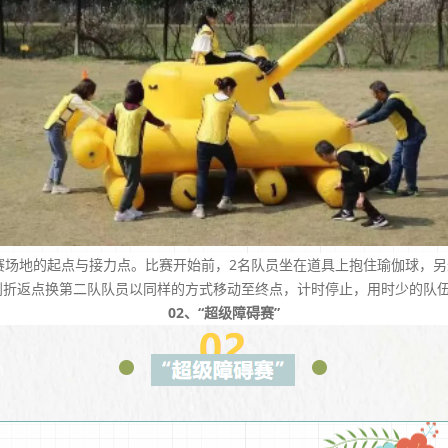
赛场地的起点与接力点。比赛开始前，2名队员坐在道具上抱住瑜伽球，另
到折返点换第二队队员以同样的方式移动至终点，计时停止，用时少的队
02、“超级障碍赛”