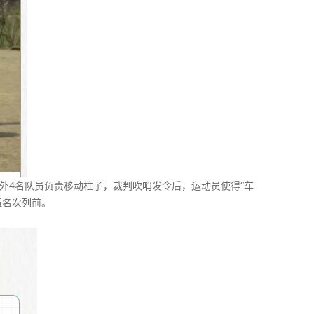
外4名队员负责移动柱子，裁判吹哨发令后，运动员使得“车
伍名次列前。