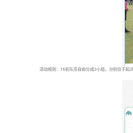
活动规则：16名队员自由分成2小组，分别位于起