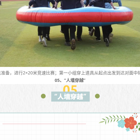
点准备，进行2×20米竞速比赛；第一小组穿上道具从起点出发到达对面
05、“人墙穿越”