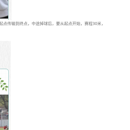
从起点传输到终点，中途掉球后，要从起点开始，赛程30米，