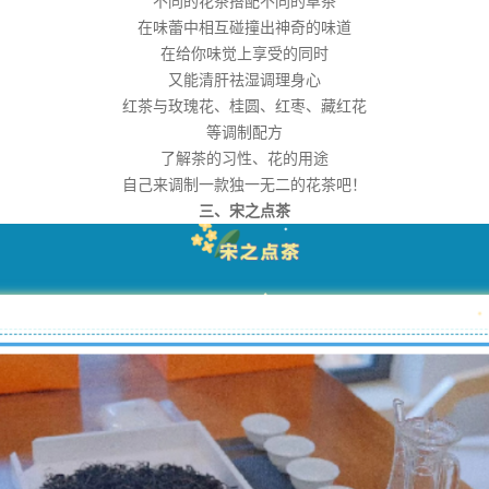
不同的花茶搭配不同的草茶
在味蕾中相互碰撞出神奇的味道
在给你味觉上享受的同时
又能清肝祛湿调理身心
红茶与玫瑰花、桂圆、红枣、藏红花
等调制配方
了解茶的习性、花的用途
自己来调制一款独一无二的花茶吧！
三、宋之点茶