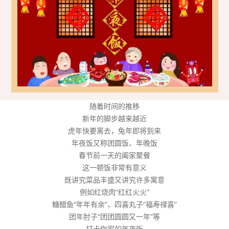
随着时间的推移
新年的脚步越来越近
虎年快要离去，兔年即将到来
年夜饭又称团圆饭、年晚饭
春节前一天的阖家聚餐
这一顿饭非常有意义
既讲究菜品丰盛又讲究许多寓意
例如红烧肉“红红火火”
糖醋鱼“年年有余”、四喜丸子“福寿禄喜”
团年肘子“团团圆圆又一年”等
打卡你家的年夜饭