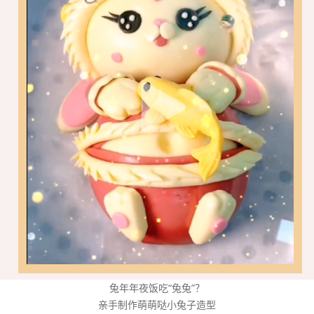
兔年年夜饭吃“兔兔”？
亲手制作萌萌哒小兔子造型