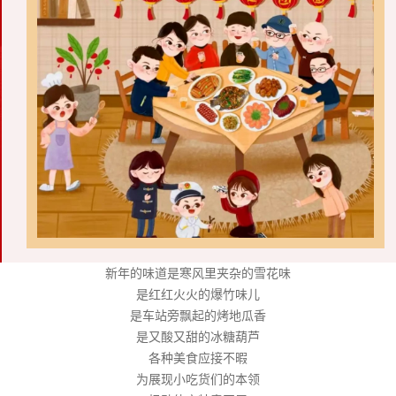
新年的味道是寒风里夹杂的雪花味
是红红火火的爆竹味儿
是车站旁飘起的烤地瓜香
是又酸又甜的冰糖葫芦
各种美食应接不暇
为展现小吃货们的本领