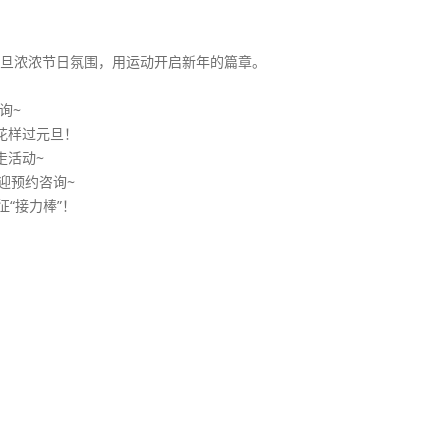
元旦浓浓节日氛围，用运动开启新年的篇章。
询~
花样过元旦！
走活动~
迎预约咨询~
“接力棒”！