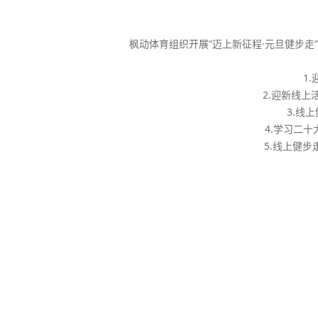
枫动体育组织开展“迈上新征程·元旦健步
1
2.迎新线
3.线
4.学习二
5.线上健