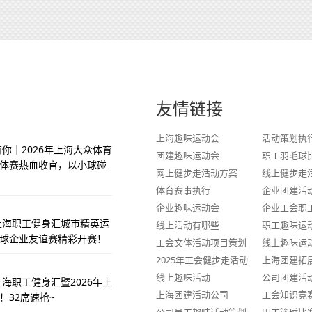
友情链接
上海趣味运动会
活动策划执
你｜2026年上海大众体育
团建趣味运动会
职工羽毛球
体赛热血收官，以小球碰
网上健步走活动方案
线上健步走
体育赛事执行
企业团建活
企业趣味运动会
企业工会职
季上海职工健身汇城市精英运
线上活动有哪些
职工趣味运
球企业友谊赛精彩开赛！
工会文体活动项目策划
线上趣味运
2025年工会健步走活动
上海团建拓
线上趣味活动
公司团建活
上海职工健身汇暨2026年上
上海团建活动公司
工会知识竞
！32席速抢~
公司员工趣味活动策划
职工篮球比