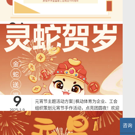
26
工会100周年主题活动方案|枫动体育组织策
划重温百年工运史打卡新风潮线上知识竞赛，
2025-2-26
邀你来战！欢迎预约咨询~
工会100周年主题活动方案|枫动体育组织策划重温百年工运史打卡新风潮
线上知识竞赛，邀你来战！欢迎预约咨询~为弘扬红色文化，铭记百年党
史中的工运历史，特推出“百年工运知识答题库”小程序，以知识问答的形
式引导广大职工更全面了解、正确认识党的光荣历史、伟大成就、革命传
统和优良作风，了解国家艰辛的发展历程。
查看详情
>
9
元宵节主题活动方案|枫动体育为企业、工会
组织策划元宵节手作活动，点亮团圆夜！欢迎
2025-1-9
预约咨询~
元宵节主题活动方案|枫动体育为企业、工会组织策划元宵节手作活动，
咨询
业
点亮团圆夜！欢迎预约咨询~上海枫动体育文化发展有限公司是为推动企