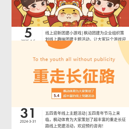
查看详情
>
5
线上迎新团建小游戏|枫动团建为企业组织策
划线上趣味团建主题活动，让大家玩个游戏迎
2025-1-5
蛇年！欢迎预约咨询~
线上迎新团建小游戏|枫动团建为企业组织策划线上趣味团建主题活动，
让大家玩个游戏迎蛇年！欢迎预约咨询~上海枫动体育文化发展有限公司
是为推动企业工会职工文化、体育、团建拓展而成立的一家公司。公司致
力于为职工精神文明建设、健康运动管理、职业技能培训等方面的提供服
务，通过策划、组织、执行各类文体活动、技能培训等，以此提升企业职
工的凝聚力和战斗力。
查看详情
>
31
五四青年线上主题活动|五四青年节马上来
临，枫动体育为大家策划了超丰富的重走长征
2024-3-31
路线上党建活动，欢迎预约咨询！