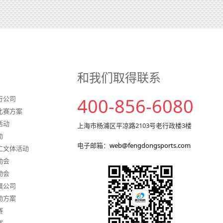
和我们取得联系
行公司
400-856-6080
比赛方案
活动
上海市杨浦区平凉路2103号老行政楼3楼
动
电子邮箱：
web@fengdongsports.com
工文体活动
动会
动会
展公司
动方案
赛
赛