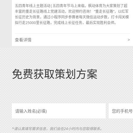
五四青年线上主题活动|五四青年节马上来临，枫动体育为大家策划了超
丰富的重走长征路线上党建活动，欢迎预约咨询！ “重走长征路”，以红军
长征历史为背景，通过小程序同步参赛者每天微信运动步数，打卡闯关模
拟行走25000里长征路，完成线上长征任务，最后实现胜利会师。
查看详情
>
免费获取策划方案
*请认真填写需求信息，我们会在24小时内与您取得联系。