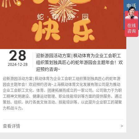
业工会职工文化、体育、团建拓展而成立的一家公司。公司致力于为职工
电话
40
精神文明建设、健康运动管理、职业技能培训等方面的提供服务，通过策
划、组织、执行各类文体活动、技能培训等，以此提升企业职工的凝聚力
和战斗力。
TOP
TO
查看详情
>
28
​迎新游园活动方案|枫动体育为企业工会职工
组织策划独具匠心的蛇年游园会主题年会！欢
2024-12-28
迎预约咨询~
​迎新游园活动方案|枫动体育为企业工会职工组织策划独具匠心的蛇年游
园会主题年会！欢迎预约咨询~上海枫动体育文化发展有限公司是为推动
企业工会职工文化、体育、团建拓展而成立的一家公司。公司致力于为职
工精神文明建设、健康运动管理、职业技能培训等方面的提供服务，通过
策划、组织、执行各类文体活动、技能培训等，以此提升企业职工的凝聚
力和战斗力。
查看详情
>