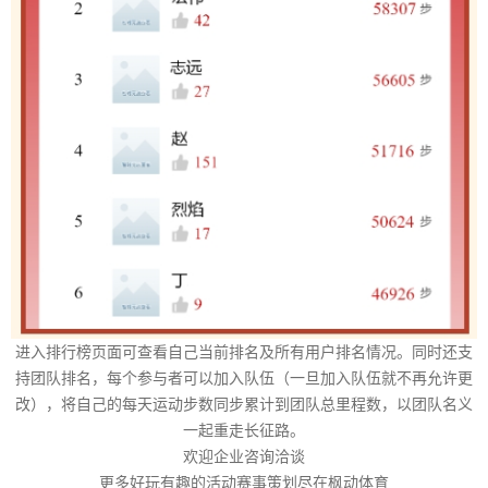
进入排行榜页面可查看自己当前排名及所有用户排名情况。同时还支
持团队排名，每个参与者可以加入队伍（一旦加入队伍就不再允许更
改），将自己的每天运动步数同步累计到团队总里程数，以团队名义
一起重走长征路。
欢迎企业咨询洽谈
更多好玩有趣的活动赛事策划尽在枫动体育