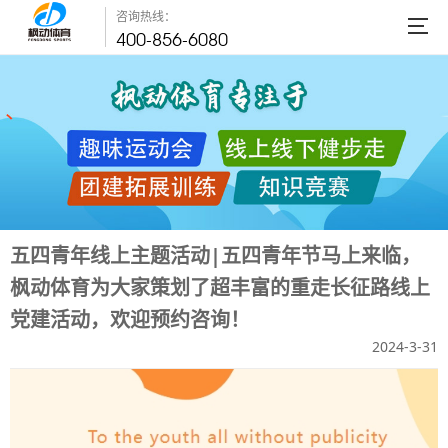
咨询热线：
400-856-6080
五四青年线上主题活动|五四青年节马上来临，
枫动体育为大家策划了超丰富的重走长征路线上
党建活动，欢迎预约咨询！
2024-3-31