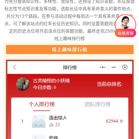
为充分提高知识性、多样性、竞技性，还预设了知识答题、长征旅途
标志性节点知识普及等功能，选取长征中具有革命意义的事件地点，
共分为13个路段。在参与活动过程中每到达一个具有革命意义的地
点，可了解该站点的红军长征历史知识。同时设置答题闯关，到达特
定的历史点位将开启该点位的答题功能，最终走完25000里路。
线上趣味排行榜