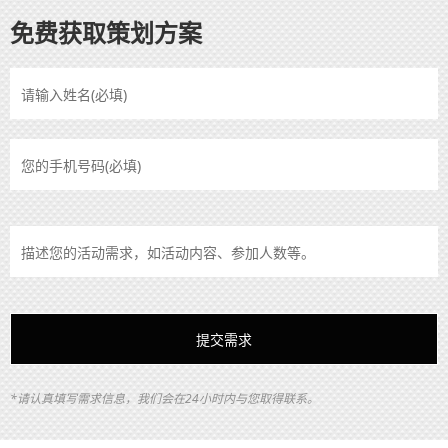
免费获取策划方案
*请认真填写需求信息，我们会在24小时内与您取得联系。