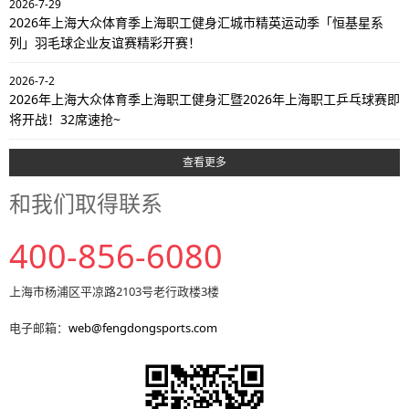
2026-7-29
2026年上海大众体育季上海职工健身汇城市精英运动季「恒基星系
列」羽毛球企业友谊赛精彩开赛！
2026-7-2
2026年上海大众体育季上海职工健身汇暨2026年上海职工乒乓球赛即
将开战！32席速抢~
查看更多
和我们取得联系
400-856-6080
上海市杨浦区平凉路2103号老行政楼3楼
电子邮箱：
web@fengdongsports.com