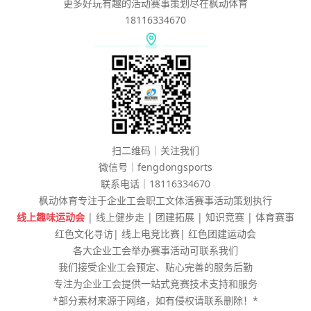
更多好玩有趣的活动赛事策划尽在枫动体育
18116334670
扫二维码｜关注我们
微信号｜fengdongsports
联系电话｜18116334670
枫动体育专注于企业工会职工文体活赛事活动策划执行
线上趣味运动会
| 线上健步走 | 团建拓展 | 知识竞赛 | 体育赛事
红色文化寻访| 线上电竞比赛| 红色团建运动会
各大企业工会举办赛事活动可联系我们
我们接受企业工会预定、贴心完善的服务后勤
专注为企业工会提供一站式竞赛技术支持和服务
*部分素材来源于网络，如有侵权请联系删除！*