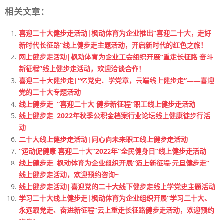
相关文章：
喜迎二十大健步走活动|枫动体育为企业推出“喜迎二十大，走好
新时代长征路”线上健步走主题活动，开启新时代的红色之旅！
网上健步走活动|枫动体育为企业工会组织开展“重走长征路 奋斗
新征程”线上健步走活动，欢迎洽谈合作！
喜迎二十大健步走|“忆党史、学党章，云端线上健步走”——喜迎
党的二十大专题活动
线上健步走|“喜迎二十大 健步新征程”职工线上健步走活动
线上健步走|2022年秋季公积金档案行业论坛线上健康徒步行活
动
二十大线上健步走活动|同心向未来职工线上健步走活动
“运动促健康 喜迎二十大”2022年“全民健身日”线上健步走活动
线上健步走|枫动体育为企业组织开展“迈上新征程·元旦健步走”
线上健步走活动，欢迎预约咨询~
线上健步走活动|喜迎党的二十大线下健步走线上学党史主题活动
学习二十大线上健步走|枫动体育为企业组织开展“学习二十大、
永远跟党走、奋进新征程”云上重走长征路健步走活动，欢迎预约