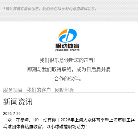
*请认真填写需求信息，我们会在24小时内与您取得联系。
我们很乐意倾听您的声音！
即刻与我们取得联络，成为日后肩并肩
合作的伙伴。
服务项目
我们的客户
网站地图
新闻资讯
2026-7-29
「众」在参与,「沪」动有你｜2026年上海大众体育季暨上海市职工乒
乓球团体赛热血收官，以小球碰撞职场活力！