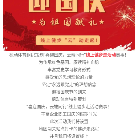
枫动体育组织策划“喜迎国庆，云端同行”
线上健步走活动
赛事！
为传承红色基因、赓续精神血脉
丰富党史学习教育形式
感受党的思想理论的力量
坚定“永远跟党走”的理想信念
迎接国庆节的到来
枫动体育特别策划
“喜迎国庆，云端同行”线上健步走活动赛事！
丰富企业职工国庆的假期时光
此次活动我们将设置
地图闯关站点打卡的健步走路程
并且我们将设置线上