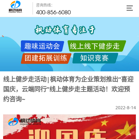
咨询热线：
400-856-6080
线上健步走活动|枫动体育为企业策划推出“喜迎
国庆，云端同行”线上健步走主题活动！欢迎预
约咨询~
2022-8-14