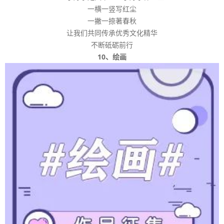
一横一竖写红尘
一撇一捺著春秋
让我们共同传承优秀文化精华
不断砥砺前行
10、绘画