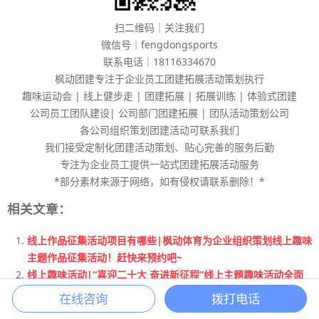
扫二维码｜关注我们
微信号｜fengdongsports
联系电话｜18116334670
枫动团建专注于企业员工团建拓展活动策划执行
趣味运动会 | 线上健步走 | 团建拓展 | 拓展训练 | 体验式团建
公司员工团队建设| 公司部门团建拓展 | 团队活动策划公司
各公司组织策划团建活动可联系我们
我们接受定制化团建活动策划、贴心完善的服务后勤
专注为企业员工提供一站式团建拓展活动服务
*部分素材来源于网络，如有侵权请联系删除！*
相关文章：
线上作品征集活动项目有哪些|枫动体育为企业组织策划线上趣味
主题作品征集活动！赶快来预约吧~
线上趣味活动|“喜迎二十大 奋进新征程”线上主题趣味活动全面
开启预约啦！
在线咨询
拨打电话
五四青年节主题活动|枫动体育推出五四青年节线上知识竞赛主题