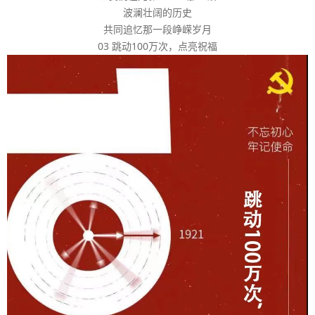
波澜壮阔的历史
共同追忆那一段峥嵘岁月
03 跳动100万次，点亮祝福