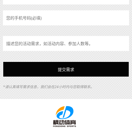
*请认真填写需求信息，我们会在24小时内与您取得联系。