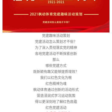
党建趣味活动策划
党建活动怎么策划才不俗？
为了深入贯彻落实党的精神
各地党建活动不断探索创新
那么
哪些党建方式
既新颖有趣又能够提质增效？
我们以红色文化为根
红色精神为魂
枫动体育通过创新的活动形式
营造浸润式学习运动氛围
得以更深刻地了解红色底蕴
红色党建活动