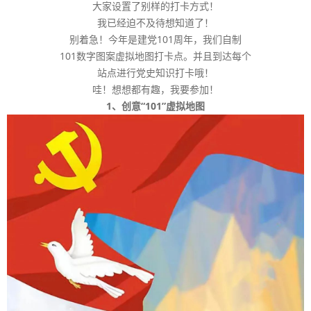
大家设置了别样的打卡方式！
我已经迫不及待想知道了！
别着急！今年是建党101周年，我们自制
101数字图案虚拟地图打卡点。并且到达每个
站点进行党史知识打卡哦！
哇！想想都有趣，我要参加！
1、创意“101”虚拟地图