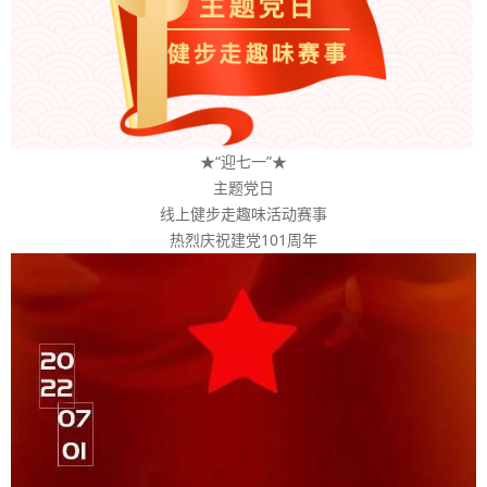
★“迎七一”★
主题党日
线上健步走趣味活动赛事
热烈庆祝建党101周年