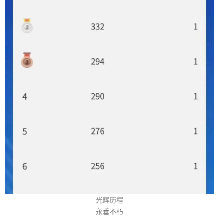
光辉历程
永垂不朽