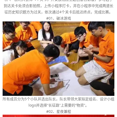
到达关卡处须合影拍照，上传小程序打卡，并在小程序中完成两道长
征历史知识题方为过关，依次通过4个关卡后抵达终点，完成比赛。
#01、破冰游戏
所有成员分为5个小队并选出队长，队长带领大家拟定组名、设计小组
logo并选择“长征路”上需要的“物资”。
#02、星夜兼程