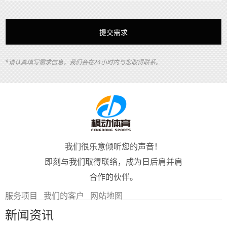
*请认真填写需求信息，我们会在24小时内与您取得联系。
我们很乐意倾听您的声音！
即刻与我们取得联络，成为日后肩并肩
合作的伙伴。
服务项目
我们的客户
网站地图
新闻资讯