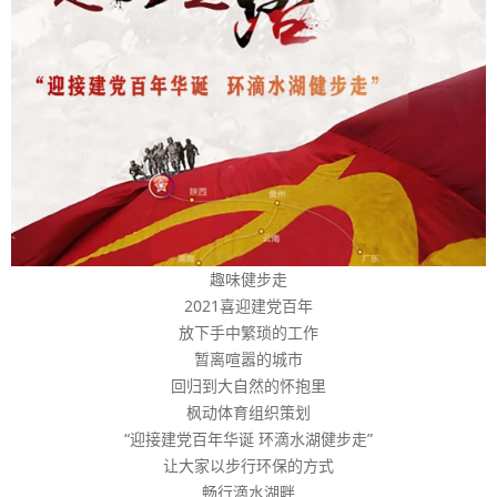
趣味健步走
2021喜迎建党百年
放下手中繁琐的工作
暂离喧嚣的城市
回归到大自然的怀抱里
枫动体育组织策划
“迎接建党百年华诞 环滴水湖健步走”
让大家以步行环保的方式
畅行滴水湖畔