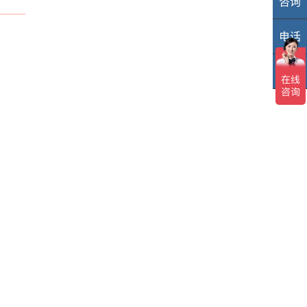
咨询
业
电话
40
TOP
TO