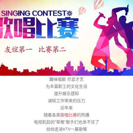
趣味唱歌 尽显才艺
为丰富职工的文化生活
提升娱乐感知
减轻工作带来的压力
近年来
随着各类
歌唱比赛
的热播
电视机前的“草根”歌手们也坐不住了
纷纷走进KTV一展歌喉