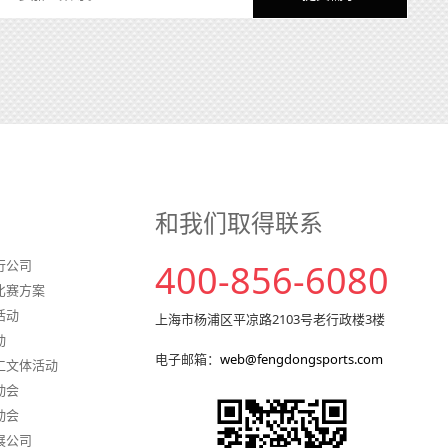
和我们取得联系
行公司
400-856-6080
比赛方案
活动
上海市杨浦区平凉路2103号老行政楼3楼
动
电子邮箱：
web@fengdongsports.com
工文体活动
动会
动会
展公司