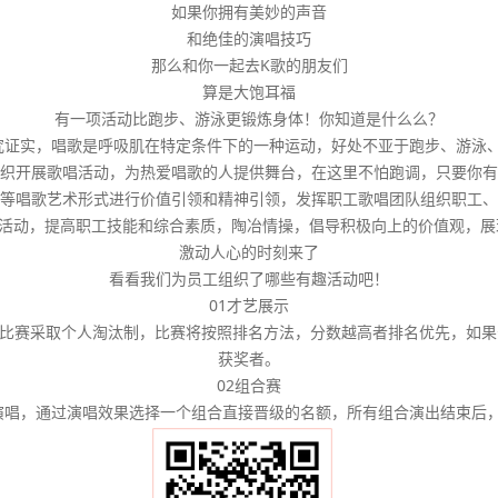
如果你拥有美妙的声音
和绝佳的演唱技巧
那么和你一起去K歌的朋友们
算是大饱耳福
有一项活动比跑步、游泳更锻炼身体！你知道是什么么？
证实，唱歌是呼吸肌在特定条件下的一种运动，好处不亚于跑步、游泳、
织开展歌唱活动，为热爱唱歌的人提供舞台，在这里不怕跑调，只要你有
等唱歌艺术形式进行价值引领和精神引领，发挥职工歌唱团队组织职工、
”活动，提高职工技能和综合素质，陶冶情操，倡导积极向上的价值观，
激动人心的时刻来了
看看我们为员工组织了哪些有趣活动吧！
01才艺展示
比赛采取个人淘汰制，比赛将按照排名方法，分数越高者排名优先，如果
获奖者。
02组合赛
合演唱，通过演唱效果选择一个组合直接晋级的名额，所有组合演出结束后