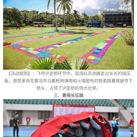
【活动规则】：飞夺泸定桥环节中，现场队员赤脚走过长长的指压
板，感受革命先辈当年沿着枪林弹雨和火墙密布的铁索踩着铁链夺下
桥头，占领了泸定桥的伟大壮举。
三、勇闯长征路