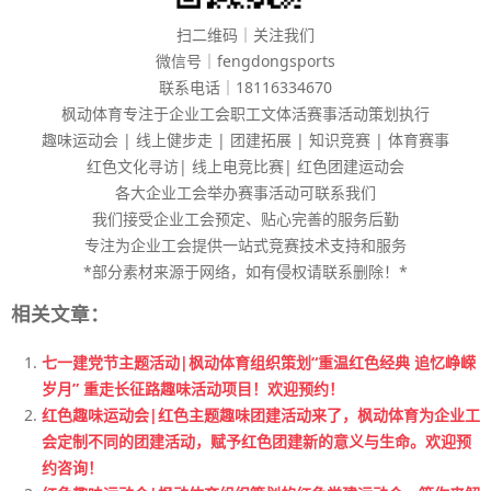
扫二维码｜关注我们
微信号｜fengdongsports
联系电话｜18116334670
枫动体育专注于企业工会职工文体活赛事活动策划执行
趣味运动会 | 线上健步走 | 团建拓展 | 知识竞赛 | 体育赛事
红色文化寻访| 线上电竞比赛| 红色团建运动会
各大企业工会举办赛事活动可联系我们
我们接受企业工会预定、贴心完善的服务后勤
专注为企业工会提供一站式竞赛技术支持和服务
*部分素材来源于网络，如有侵权请联系删除！*
相关文章：
七一建党节主题活动|枫动体育组织策划“重温红色经典 追忆峥嵘
岁月” 重走长征路趣味活动项目！欢迎预约！
红色趣味运动会|红色主题趣味团建活动来了，枫动体育为企业工
会定制不同的团建活动，赋予红色团建新的意义与生命。欢迎预
约咨询！