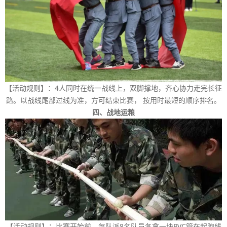
【活动规则】：4人同时在统一战线上，双脚撑地，齐心协力走完长征
路。以战线尾部过线为准，方可结束比赛， 按用时最短的顺序排名。
四、战地运粮
【活动规则】：比赛开始前，每队派8名队员各拿一块PVC管在起跑线