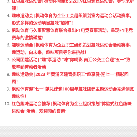
红色趣味运动会|枫动体育组织策划的红色党建运动会，等你来解
锁！
趣味运动会|枫动体育为企业工会组织策划室内运动会活动赛事，
形式多样的运动项目趣味“加持”！
枫动体育与久事智慧体育联合推出F1电竞赛事活动，呈现F1电竞
赛车的激情碰撞!
趣味运动会|枫动体育为企业职工组织策划趣味运动会活动赛事，
趣运动，向未来，趣味项目等你来挑战！
公司团建活动|“趣”享运动 “味”你喝彩 南汇公交工会迎“五一”致
敬辛勤劳动者活动
趣味运动会|2023 年黄浦区建管委职工“趣享健·迎七一”精彩回
顾！
枫动体育迎“七一”献礼建党100周年趣味团建主题运动会充满创意
趣味性！
红色趣味运动会推荐|枫动体育为企业组织策划“体验式红色趣味
运动会”活动，欢迎预约咨询~