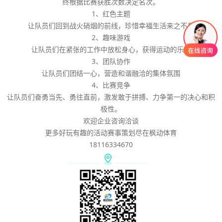
终根据比赛获胜次数决定名次。
1、红色主题
让队员们回到战火硝烟的前线，珍惜幸福生活来之不易
2、趣味游戏
让队员们在紧张的工作中放松身心，获得运动的乐趣
3、团队协作
让队员们团结一心，营造和谐融洽的集体氛围
4、比赛竞争
让队员们奋勇当先、勇往直前，激发敢于拼搏、力争第一的决心和积
极性。
欢迎企业咨询洽谈
更多好玩有趣的活动赛事策划尽在枫动体育
18116334670