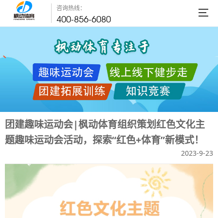
咨询热线：
400-856-6080
团建趣味运动会|枫动体育组织策划红色文化主
题趣味运动会活动，探索“红色+体育”新模式！
2023-9-23