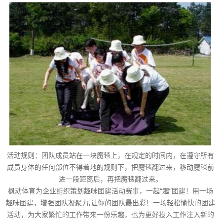
活动规则：团队成员站在一块魔毯上，在规定的时间内，在遵守所有
成员身体的任何部位不得着地的规则下，把魔毯翻过来，移动魔毯前
进一段距离后，再把魔毯翻过来。
枫动体育为企业组织策划趣味团建活动赛事，一起“趣”团建！用一场
趣味团建，增强团队凝聚力,让你的团队最出彩！一场轻松愉快的团建
活动，为大家繁忙的工作带来一份乐趣，也为更好投入工作注入新的