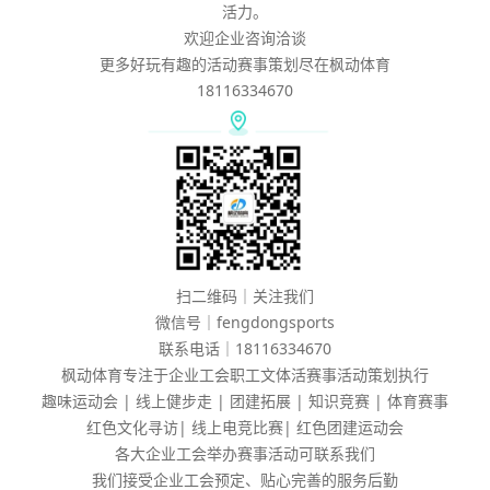
活力。
欢迎企业咨询洽谈
更多好玩有趣的活动赛事策划尽在枫动体育
18116334670
扫二维码｜关注我们
微信号｜fengdongsports
联系电话｜18116334670
枫动体育专注于企业工会职工文体活赛事活动策划执行
趣味运动会 | 线上健步走 | 团建拓展 | 知识竞赛 | 体育赛事
红色文化寻访| 线上电竞比赛| 红色团建运动会
各大企业工会举办赛事活动可联系我们
我们接受企业工会预定、贴心完善的服务后勤