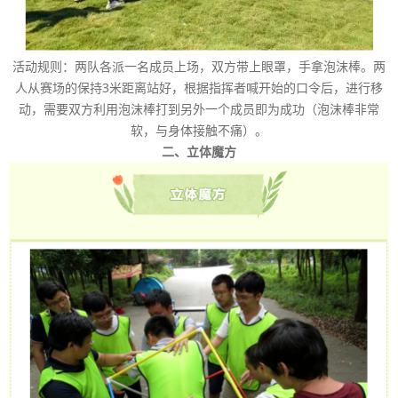
活动规则：两队各派一名成员上场，双方带上眼罩，手拿泡沫棒。两
人从赛场的保持3米距离站好，根据指挥者喊开始的口令后，进行移
动，需要双方利用泡沫棒打到另外一个成员即为成功（泡沫棒非常
软，与身体接触不痛）。
二、立体魔方