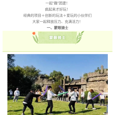
一起“趣”团建！
疯起来才好玩！
经典的项目＋创新的玩法＋爱玩的小伙伴们
大家一起释放压力、充满活力！
一、蒙眼骑士