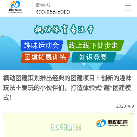
咨询热线：
400-856-6080
枫动团建策划推出经典的团建项目＋创新的趣味
玩法＋爱玩的小伙伴们，打造体验式“趣”团建模
式！
2023-4-9