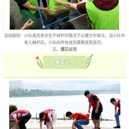
活动规则：小队成员依次在不碰杆的情况下从魔方中穿过，当小队中
有人触杆后。小队的所有成员需要接受惩罚。
三、摸石过河