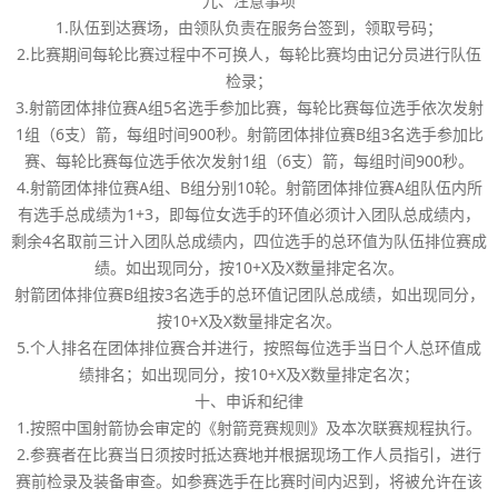
九、注意事项
1.队伍到达赛场，由领队负责在服务台签到，领取号码；
2.比赛期间每轮比赛过程中不可换人，每轮比赛均由记分员进行队伍
检录；
3.射箭团体排位赛A组5名选手参加比赛，每轮比赛每位选手依次发射
1组（6支）箭，每组时间900秒。射箭团体排位赛B组3名选手参加比
赛、每轮比赛每位选手依次发射1组（6支）箭，每组时间900秒。
4.射箭团体排位赛A组、B组分别10轮。射箭团体排位赛A组队伍内所
有选手总成绩为1+3，即每位女选手的环值必须计入团队总成绩内，
剩余4名取前三计入团队总成绩内，四位选手的总环值为队伍排位赛成
绩。如出现同分，按10+X及X数量排定名次。
射箭团体排位赛B组按3名选手的总环值记团队总成绩，如出现同分，
按10+X及X数量排定名次。
5.个人排名在团体排位赛合并进行，按照每位选手当日个人总环值成
绩排名；如出现同分，按10+X及X数量排定名次；
十、申诉和纪律
1.按照中国射箭协会审定的《射箭竞赛规则》及本次联赛规程执行。
2.参赛者在比赛当日须按时抵达赛地并根据现场工作人员指引，进行
赛前检录及装备审查。如参赛选手在比赛时间内迟到，将被允许在该