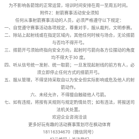
为不影响各箭馆的正常运营，培训时间安排在周一至周五时间。
附件2：射箭赛事活动安全须知
任何从事射箭赛事活动的人员，必须严格遵守以下规定：
一、自觉遵守赛事活动各项规定，尊重对手，服从裁判，文明参赛。
二、除站上起射线或在指定区域内，其他任何时候与场合，无论搭箭
与否均不得开弓。
三、搭箭开弓须始终指向安全方向，起射时弓箭向各方位摆动的角度
均不得大于30 度。
四、听从信号统一发射、统一取箭；一旦发现起射线的前方有人，必
须立即停止任何方式的搭箭开弓。
五、服从管理，不得坚持采取自以为安全但实际影响或危及他人的射
箭动作。
六、未经允许，不得擅自触碰他人弓箭。
七、如有违规，将按有关规则与规定酌情处罚；如有违法，将报送司
法机关处置。
欢迎企业咨询洽谈
更多好玩有趣的活动赛事策划尽在枫动体育
18116334670（微信同号）