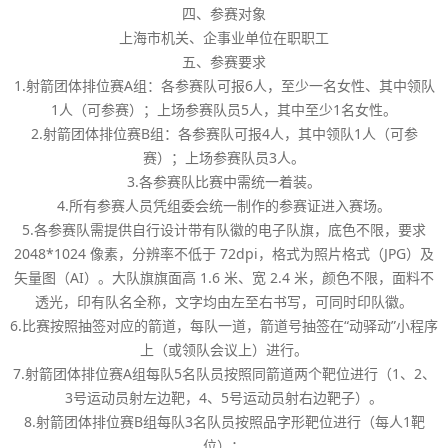
四、参赛对象
上海市机关、企事业单位在职职工
五、参赛要求
1.射箭团体排位赛A组：各参赛队可报6人，至少一名女性、其中领队
1人（可参赛）；上场参赛队员5人，其中至少1名女性。
2.射箭团体排位赛B组：各参赛队可报4人，其中领队1人（可参
赛）；上场参赛队员3人。
3.各参赛队比赛中需统一着装。
4.所有参赛人员凭组委会统一制作的参赛证进入赛场。
5.各参赛队需提供自行设计带有队徽的电子队旗，底色不限，要求
2048*1024 像素，分辨率不低于 72dpi，格式为照片格式（JPG）及
矢量图（AI）。大队旗旗面高 1.6 米、宽 2.4 米，颜色不限，面料不
透光，印有队名全称，文字均由左至右书写，可同时印队徽。
6.比赛按照抽签对应的箭道，每队一道，箭道号抽签在“动驿动”小程序
上（或领队会议上）进行。
7.射箭团体排位赛A组每队5名队员按照同箭道两个靶位进行（1、2、
3号运动员射左边靶，4、5号运动员射右边靶子）。
8.射箭团体排位赛B组每队3名队员按照品字形靶位进行（每人1靶
位）；