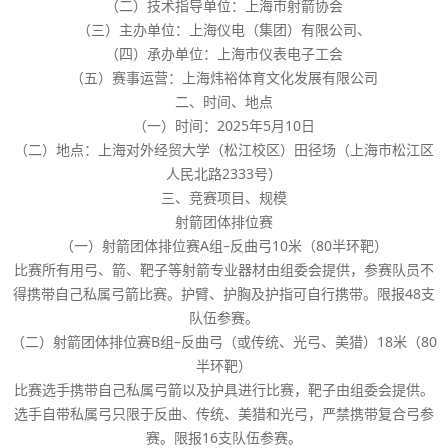
（二）技术指导单位：上海市射箭协会
（三）主办单位：上海仪电（集团）有限公司、
（四）承办单位：上海市仪表电子工会
（五）赛事运营：上海炜裕体育文化发展有限公司
二、时间、地点
（一）时间：2025年5月10日
（二）地点：上海对外经贸大学（松江校区）田径场（上海市松江区
人民北路2333号）
三、竞赛项目、规模
射箭团体排位赛
（一）射箭团体排位赛A组–反曲弓10米（80半环靶）
比赛所有用弓、箭、靶子等射箭专业器材由组委会提供，参赛队员不
得携带自己私属弓箭比赛。护臂、护胸及护指可自行携带。限报48支
队伍参赛。
（二）射箭团体排位赛B组–反曲弓（或传统、光弓、美猎）18米（80
半环靶）
比赛选手携带自己私属弓箭以及护具进行比赛，靶子由组委会提供。
选手自带私属弓只限于反曲、传统、美猎和光弓，严禁携带复合弓参
赛。限报16支队伍参赛。