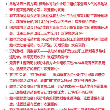
旱地冰壶比赛方案|枫动体育为企业职工组织策划超人气的旱地冰
壶主题团建活动方案，欢迎预约咨询!
职工趣味运动会方案|枫动体育为企业工会组织策划职工趣味运动
会，趣味好玩的项目让我们一起火力全开！欢迎预约咨询~
团建趣味运动会|枫动体育为企业工会组织策划职工团建趣味运动
会，让职工在运动会上活力全开！欢迎预约咨询~
趣味运动会活动方案|枫动体育为企业职工组织策划春季热门团建
趣味运动会活动，欢乐洋溢，无限乐趣！欢迎预约~
玩转游戏，拥抱春天——枫动体育组织为企业职工策划春季趣味
运动会，增添无限欢乐！欢迎预约咨询~
元宵节主题活动|枫动体育为企业组织策划2024年元宵节团队建
设，遇见更好的我们！欢迎预约~
弈“棋”会友，“棋”乐融融——枫动体育为企业职工组织策划棋类
主题团建活动方案，原来“棋”实这么好玩！欢迎预约咨询~
趣味运动会项目|“青春展风采，运动向未来”—枫动体育为企业职
工开展趣味运动会项目让你释放压力，让快乐不再压抑！
趣味团建运动会|枫动体育组织策划趣味运动会，让团建更有温
度，让团建更有宽度！欢迎预约~
职工羽毛球比赛|”上海外服杯”2024年上海职工羽毛球等级联赛