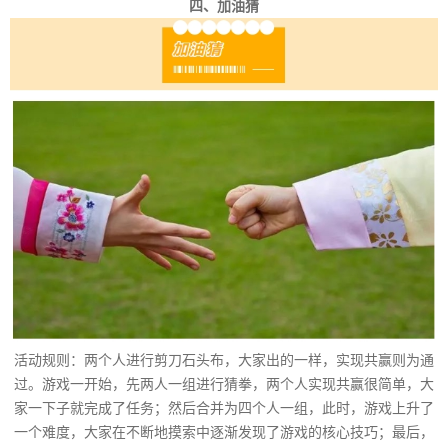
四、加油猜
活动规则：两个人进行剪刀石头布，大家出的一样，实现共赢则为通
过。游戏一开始，先两人一组进行猜拳，两个人实现共赢很简单，大
家一下子就完成了任务；然后合并为四个人一组，此时，游戏上升了
一个难度，大家在不断地摸索中逐渐发现了游戏的核心技巧；最后，