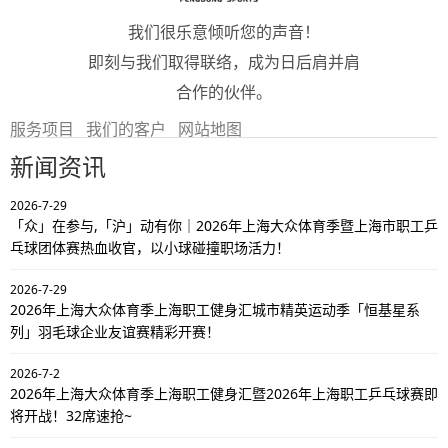
我们很乐意倾听您的声音！
即刻与我们取得联络，成为日后肩并肩
合作的伙伴。
服务项目
我们的客户
网站地图
新闻资讯
2026-7-29
「众」在参与,「沪」动有你｜2026年上海大众体育季暨上海市职工乒
乓球团体赛热血收官，以小球碰撞职场活力！
2026-7-29
2026年上海大众体育季上海职工健身汇城市精英运动季「恒基星系
列」羽毛球企业友谊赛精彩开赛！
2026-7-2
2026年上海大众体育季上海职工健身汇暨2026年上海职工乒乓球赛即
将开战！32席速抢~