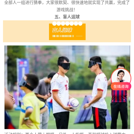
全部人一组进行猜拳，大家很默契、很快速地就实现了共赢，完成了
游戏挑战！
五、盲人运球