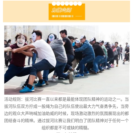
活动规则：拔河比赛一直以来都是最能体现团队精神的运动之一。当
拔河队伍双方拧成一股绳为自己的队伍使出最大力气奋勇争先，当旁
边的观众大声呐喊加油助威的时候，现场激动激烈的氛围展现出的都
团结奋斗的精神。通过拔河比赛让我们明白了团队精神对于任何一个
组织都是不可或缺的精髓。