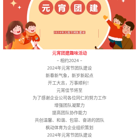
元宵团建趣味活动
– 相约2024 –
2024年元宵节团队建设
新春新气象，新岁新起点
开工大吉，万事顺利！
元宵佳节将至
为了感谢企业公司各位同仁的努力工作
增强团队凝聚力
提高团队协作能力
共创温馨、和谐、包容、奋进的团队
枫动体育为企业组织策划
2024年元宵节团队建设