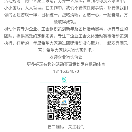
活动规则：两个人蒙上眼睛，另外一人指挥，直到将球投入球筐中。
小小游戏，大大哲理。在工作中，我们不管做任何事情，都要像我们
做的团建游戏一样，目标统一，战略清晰，团结一心，一起奋进，方
能取得成功。
枫动体育专为企业、工会组织策划新年及团建活动赛事，拥有专业的
团队，提供高效的定制服务，专注于企业工会文体活动赛事活动策划
执行，在新的一年里希望大家通过团建活动凝心聚力，一起欢喜闹元
宵！希望大家快来咨询预约吧~
欢迎企业咨询洽谈
更多好玩有趣的活动赛事策划尽在枫动体育
18116334670
扫二维码｜关注我们