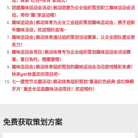
动，探索“红色+体育”新模式！
团建趣味运动会活动|枫动团建为企业组织策划职工趣味运动会活
动，带你“趣”享运动哦！
趣味运动会|枫动体育为企业工会组织策划趣味运动会，携手迎新
年趣味活动，欢迎预约咨询~
趣味运动会|枫动体育通过组织策划活动赛事，让企业团队建设更
有力！
趣味运动会项目|枫动体育专为企业组织策划趣味运动会活动赛
事，春日有约，燃爆激情！
趣味运动会|枫动体育组织策划的趣味运动会活动游戏精彩来袭！
快来get你喜欢的项目吧~
七一建党节主题活动|枫动体育组织策划“重温红色经典 追忆峥嵘
岁月” 重走长征路趣味活动项目！欢迎预约！
免费获取策划方案