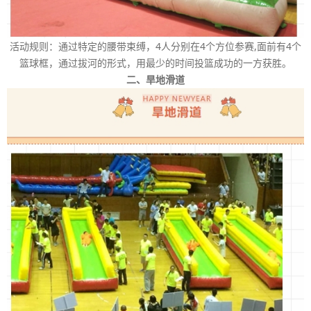
活动规则：通过特定的腰带束缚，4人分别在4个方位参赛,面前有4个
篮球框，通过拔河的形式，用最少的时间投篮成功的一方获胜。
二、旱地滑道