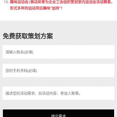
趣味运动会|枫动体育为企业工会组织策划室内运动会活动赛事，
形式多样的运动项目趣味“加持”！
免费获取策划方案