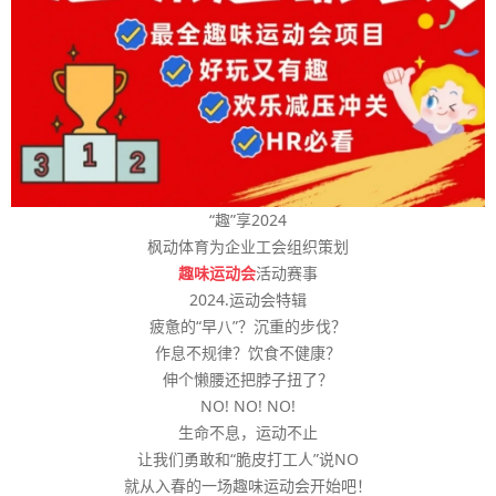
“趣”享2024
枫动体育为企业工会组织策划
趣味运动会
活动赛事
2024.运动会特辑
疲惫的“早八”？沉重的步伐？
作息不规律？饮食不健康？
伸个懒腰还把脖子扭了？
NO! NO! NO!
生命不息，运动不止
让我们勇敢和“脆皮打工人”说NO
就从入春的一场趣味运动会开始吧！