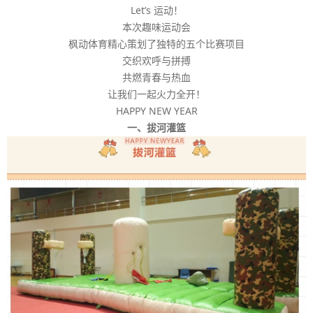
Let’s 运动！
本次趣味运动会
枫动体育精心策划了独特的五个比赛项目
交织欢呼与拼搏
共燃青春与热血
让我们一起火力全开！
HAPPY NEW YEAR
一、拔河灌篮