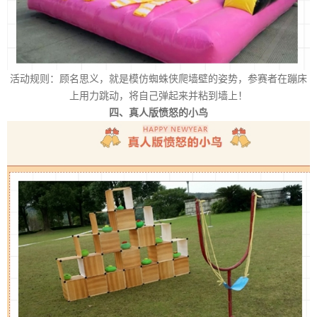
活动规则：顾名思义，就是模仿蜘蛛侠爬墙壁的姿势，参赛者在蹦床
上用力跳动，将自己弹起来并粘到墙上！
四、真人版愤怒的小鸟