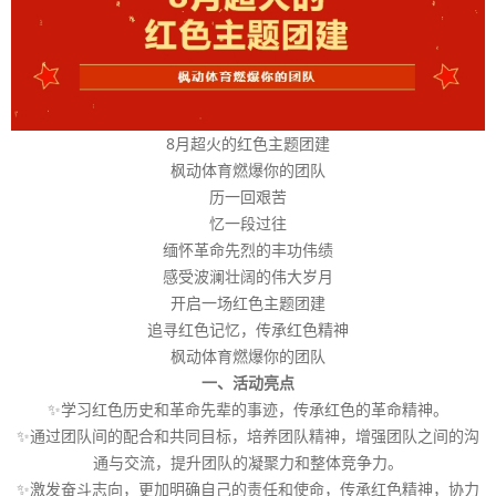
8月超火的红色主题团建
枫动体育燃爆你的团队
历一回艰苦
忆一段过往
缅怀革命先烈的丰功伟绩
感受波澜壮阔的伟大岁月
开启一场红色主题团建
追寻红色记忆，传承红色精神
枫动体育燃爆你的团队
一、活动亮点
✨学习红色历史和革命先辈的事迹，传承红色的革命精神。‌
✨通过团队间的配合和共同目标，培养团队精神，增强团队之间的沟
通与交流，提升团队的凝聚力和整体竞争力。
✨激发奋斗志向，更加明确自己的责任和使命，传承红色精神，协力