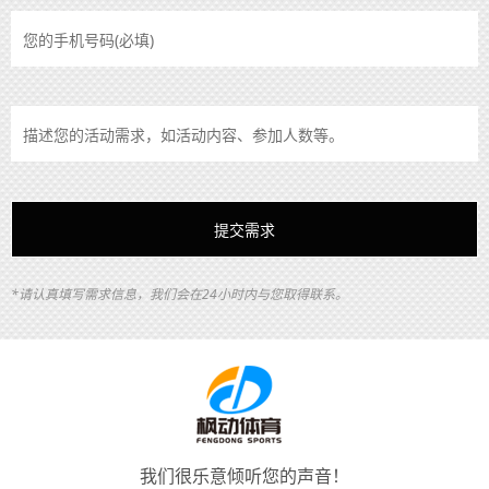
*请认真填写需求信息，我们会在24小时内与您取得联系。
我们很乐意倾听您的声音！