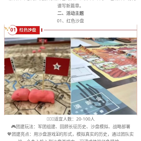
谱写新篇章。
二、活动主题
01、红色沙盘
🙋🏻‍♀️适宜人数：20-100人
🎮团建玩法：军团组建、回顾长征历史、沙盘模拟、战略部署
💖团建亮点：用沙盘游戏⏳的形式，模拟真实的历史，通过团队实