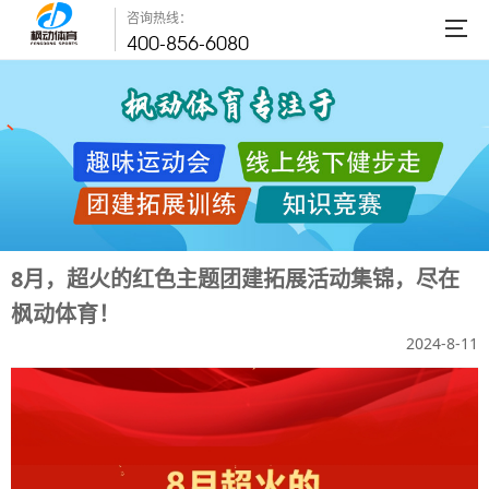
咨询热线：
400-856-6080
8月，超火的红色主题团建拓展活动集锦，尽在
枫动体育！
2024-8-11