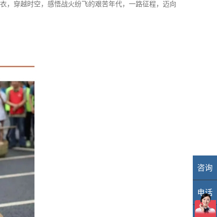
衣，穿越时空，感悟战火纷飞的艰苦年代，一路征程，迈向
咨询
业
电话
40