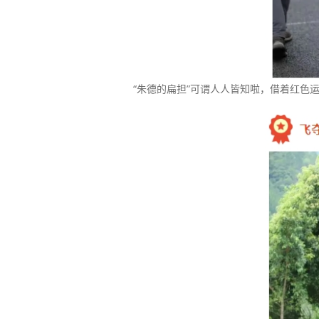
“朱德的扁担”可谓人人皆知啦，借着红色