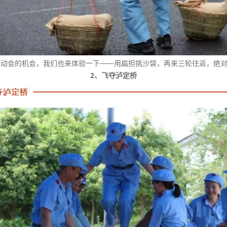
运动会的机会，我们也来体验一下——用扁担挑沙袋，再来三轮往返，绝
2、飞夺泸定桥