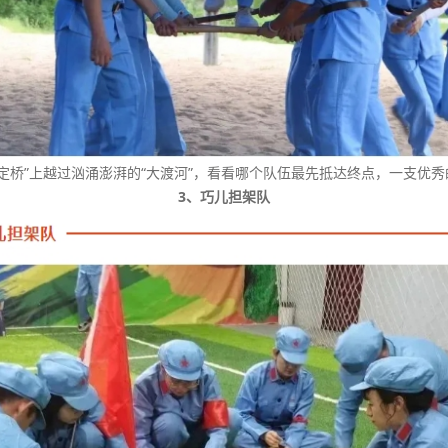
泸定桥”上越过汹涌澎湃的“大渡河”，看看哪个队伍最先抵达终点，一支
3、巧儿担架队