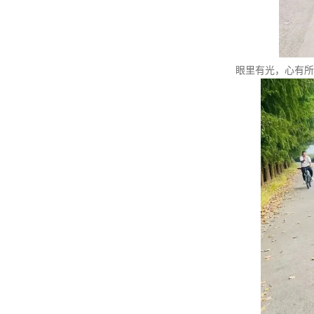
眼里有光，心有所