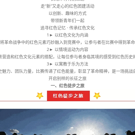
走“新”又走心的红色团建活动
以创新、趣味的方式
带领新青年们一起
追寻红色记忆 · 传承红色文化
1► 以红色文化为内涵
将革命战争中的红色元素巧妙融入到竞赛中，让参与者在比赛中得到革命
2► 以情境运动为内容
景营造和红色文化元素的搭配，让每位参与者身临其境的感受到红色历史
3► 以寓教于乐为方法
史魅力、团队力量，比赛传递了红色能量，彰显了革命精神，是一场挑战
开启别样的长征之旅
一、红色徒步之旅