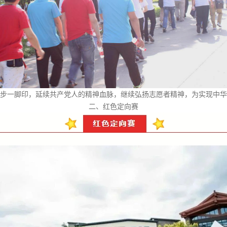
步一脚印，延续共产党人的精神血脉，继续弘扬志愿者精神，为实现中华
二、红色定向赛