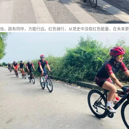
信，路有同伴，方能行远。红色骑行，从党史中汲取红色能量，在未来更