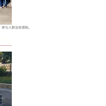
，参与人群没有限制。