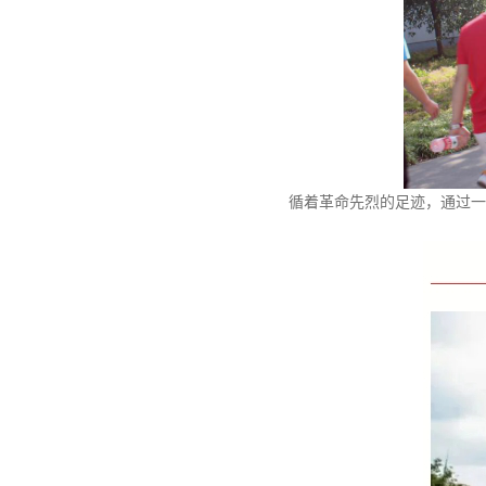
循着革命先烈的足迹，通过一