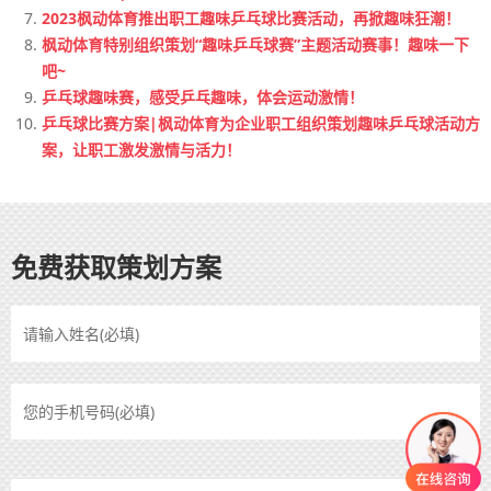
2023枫动体育推出职工趣味乒乓球比赛活动，再掀趣味狂潮！
枫动体育特别组织策划“趣味乒乓球赛”主题活动赛事！趣味一下
吧~
乒乓球趣味赛，感受乒乓趣味，体会运动激情！
乒乓球比赛方案|枫动体育为企业职工组织策划趣味乒乓球活动方
案，让职工激发激情与活力！
免费获取策划方案