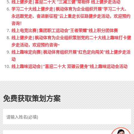
线上健步走|喜迎二十大 “三减三健”常相伴 线上健步走活动
学习二十大线上健步走|枫动体育为企业组织开展“学习二十大、
永远跟党走、奋进新征程”云上重走长征路健步走活动，欢迎预约
咨询！
线上电竞比赛|集团职工运动会“王者荣耀”线上积分团体赛
线上健步走|枫动体育为企业组织策划党的二十大线上趣味打卡健
步走活动，欢迎预约咨询~
线上趣味定向赛|枫动体育组织开展“红色定向闯关”线上健步走活
动
线上趣味运动会|“喜迎二十大 双碳云健身”线上趣味运动会活动
免费获取策划方案