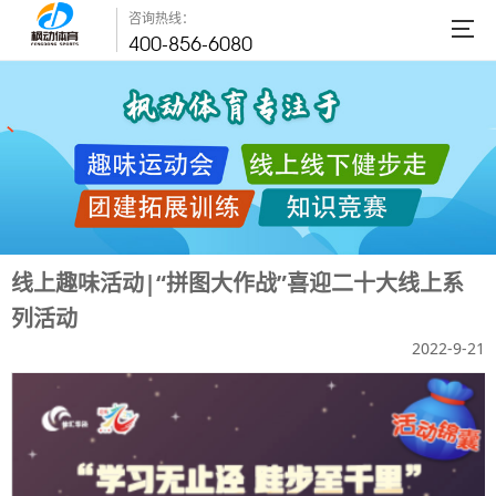
咨询热线：
400-856-6080
线上趣味活动|“拼图大作战”喜迎二十大线上系
列活动
2022-9-21