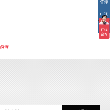
咨询
业
电话
40
TOP
TO
约咨询！