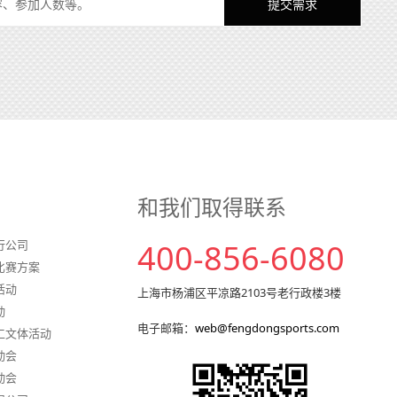
和我们取得联系
行公司
400-856-6080
比赛方案
活动
上海市杨浦区平凉路2103号老行政楼3楼
动
电子邮箱：
web@fengdongsports.com
工文体活动
动会
动会