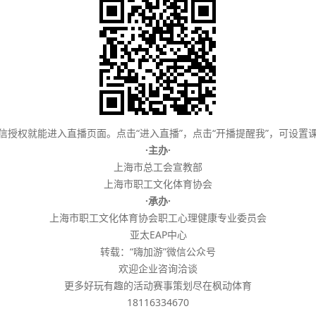
信授权就能进入直播页面。点击“进入直播”，点击“开播提醒我”，可设置
·主办·
上海市总工会宣教部
上海市职工文化体育协会
·承办·
上海市职工文化体育协会职工心理健康专业委员会
亚太EAP中心
转载：“嗨加游”微信公众号
欢迎企业咨询洽谈
更多好玩有趣的活动赛事策划尽在枫动体育
18116334670