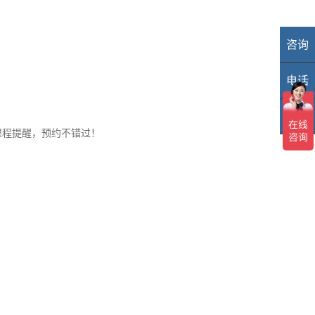
咨询
业
电话
40
TOP
TO
课程提醒，预约不错过！