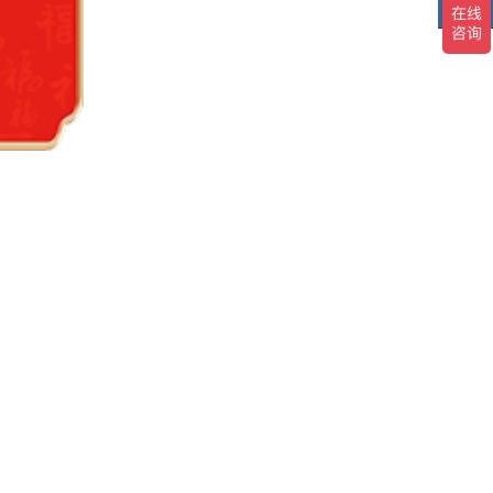
TOP
TO