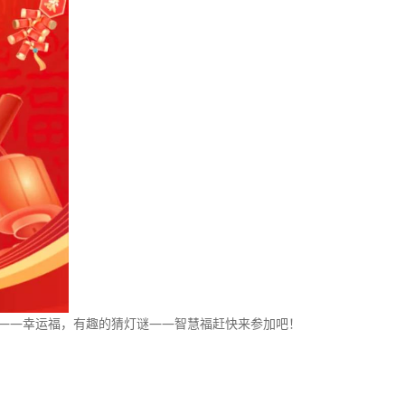
——幸运福，有趣的猜灯谜——智慧福赶快来参加吧！
）