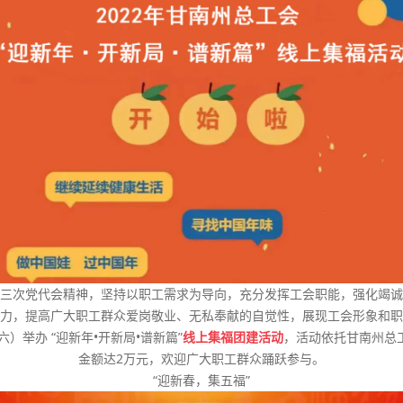
三次党代会精神，坚持以职工需求为导向，充分发挥工会职能，强化竭诚
力，提高广大职工群众爱岗敬业、无私奉献的自觉性，展现工会形象和职
六）举办 “迎新年•开新局•谱新篇”
线上集福团建活动
，活动依托甘南州总工
金额达2万元，欢迎广大职工群众踊跃参与。
“迎新春，集五福”