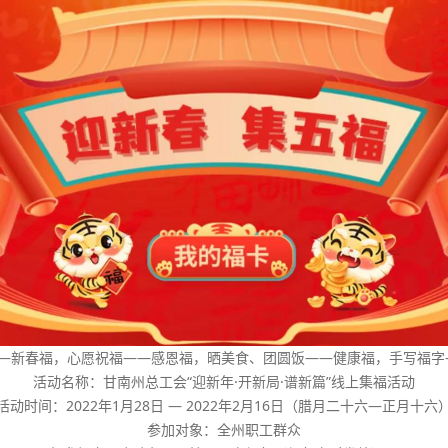
——新春福，心愿祝福——感恩福，晒美食、团圆饭——健康福，手写福字
活动名称：甘南州总工会“迎新年·开新局·谱新篇”线上集福活动
活动时间：2022年1月28日 — 2022年2月16日（腊月二十六—正月十六
参加对象：全州职工群众