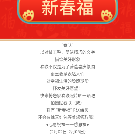
“春联”
以对仗工整、简洁精巧的文字
描绘美好形象
春联不仅是为了营造喜庆氛围
更重要是表达人们
对幸福生活的殷殷期盼
抒发美好愿望！
快来将您家春联照片晒一晒吧
拍摄贴春联（或）
将有 “新春福”卡送给您
还会有惊喜红包等着您领取哦！
●心愿祝福——感恩福●
（2月02日-2月05日）