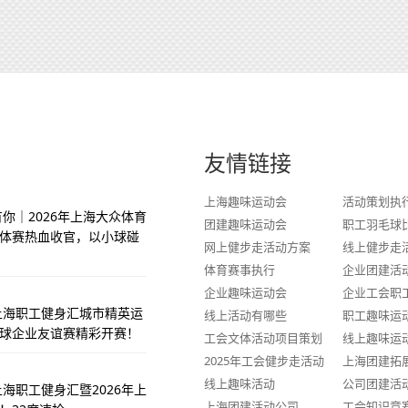
友情链接
上海趣味运动会
活动策划执
你｜2026年上海大众体育
团建趣味运动会
职工羽毛球
体赛热血收官，以小球碰
网上健步走活动方案
线上健步走
体育赛事执行
企业团建活
企业趣味运动会
企业工会职
季上海职工健身汇城市精英运
线上活动有哪些
职工趣味运
球企业友谊赛精彩开赛！
工会文体活动项目策划
线上趣味运
2025年工会健步走活动
上海团建拓
线上趣味活动
公司团建活
上海职工健身汇暨2026年上
上海团建活动公司
工会知识竞