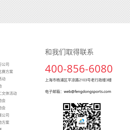
和我们取得联系
行公司
400-856-6080
比赛方案
活动
上海市杨浦区平凉路2103号老行政楼3楼
动
电子邮箱：
web@fengdongsports.com
工文体活动
动会
动会
展公司
动方案
赛