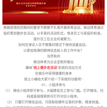
根据疫情防控期间的要求不群聚不扎堆开展体育运动，枫动体育通过
组织策划健步走活动。以丰富的活动形式，增进员工与家庭的和谐，
提升员工在企业的凝聚力。
如何在保证人员不聚集的情况下保持适量运动，
以更加饱满的精神状态投入到工作中去？
当然有的
枫动体育为企业定制并推出
趣味“
线上健步走活动
”系统的活动方式
在娱乐中获得健康的身体
就让小编给大家介绍一下系统的功能吧~
01、小程序参与
（1） 微信小程序即可参与，大幅降低员工参与门槛。打开微信，扫
码或直接搜索即可打开对应小程序。
（2） 只要打开微信运动，可获取软硬件记录的步数，精准快速。