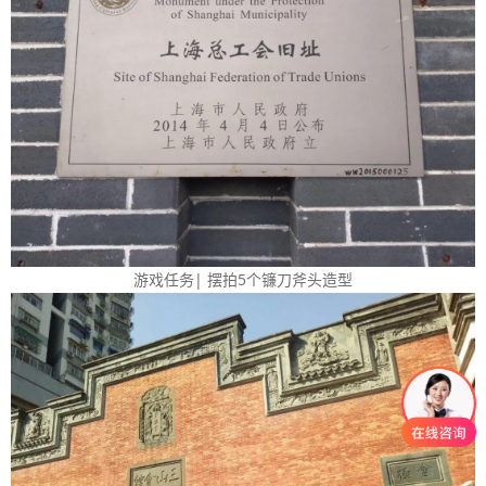
游戏任务| 摆拍5个镰刀斧头造型