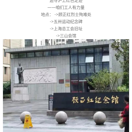
追寻沪上红色足迹
——咱们工人有力量
地点： ->顾正红烈士殉难处
->五卅运动纪念碑
->上海总工会旧址
->三山会馆