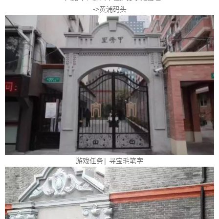
->黄浦码头
游戏任务| 寻宝毛笔字