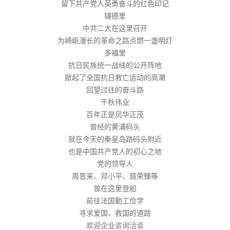
留下共产党人英勇奋斗的红色印记
辅德里
中共二大在这里召开
为崎岖漫长的革命之路点燃一盏明灯
多福里
抗日民族统一战线的公开阵地
掀起了全国抗日救亡运动的高潮
回望过往的奋斗路
千秋伟业
百年正是风华正茂
曾经的黄浦码头
就在今天的秦皇岛路码头附近
也是中国共产党人的初心之地
党的领导人
周恩来、邓小平、聂荣臻等
曾在这里登船
前往法国勤工俭学
寻求爱国、救国的道路
欢迎企业咨询洽谈