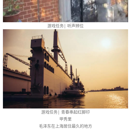
游戏任务| 听声辨位
游戏任务| 青春串起红脚印
甲秀里
毛泽东在上海居住最久的地方