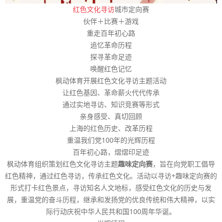
红色文化寻访
城市定向赛
伙伴＋比赛＋游戏
重走百年初心路
追忆革命历程
探寻革命足迹
唤醒红色记忆
枫动体育开展红色文化寻访主题活动
让红色基因、革命薪火代代传承
通过实地寻访、知识竞赛等形式
亲身感受、真切回顾
上海的红色历史、改革历程
重温我们党100年的光辉历程
百年初心路，熠熠印足迹
枫动体育组织策划红色文化寻访主题
趣味定向赛
，旨在向党职工倡导
红色精神，通过红色寻访，传承红色文化。活动以寻访+趣味定向赛的
形式打卡红色景点，寻访知名人文地标，感受红色文化的历史与发
展，重温党的奋斗历程，继承和发扬党的优良传统和伟大精神，以实
际行动庆祝中华人民共和国100周年华诞。