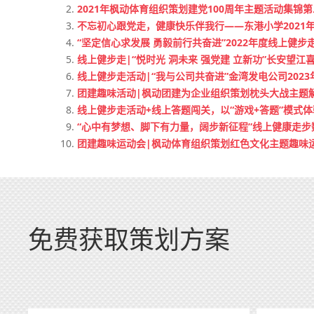
2021年枫动体育组织策划建党100周年主题活动集锦
不忘初心跟党走，健康快乐伴我行——东港小学2021
“坚定信心求发展 勇毅前行共奋进”2022年度线上健步
线上健步走|“悦时光 洞未来 强党建 立新功”长安望
线上健步走活动|“我与公司共奋进”金湾发电公司202
团建趣味活动|枫动团建为企业组织策划枕头大战主题解
线上健步走活动+线上答题闯关，以“游戏+答题”模式
“心中有梦想、脚下有力量，阔步新征程”线上健康走
团建趣味运动会|枫动体育组织策划红色文化主题趣味运
免费获取策划方案