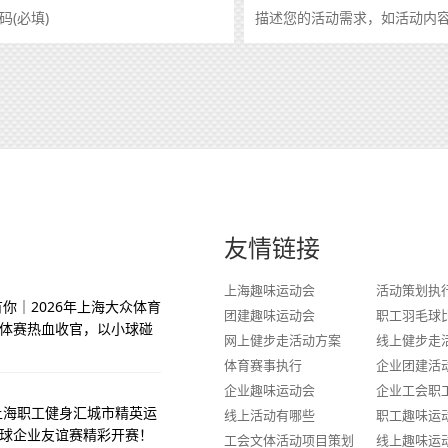
友情链接
上海趣味运动会
活动策划执
你｜2026年上海大众体育
团建趣味运动会
职工羽毛球
体赛热血收官，以小球碰
网上健步走活动方案
线上健步走
体育赛事执行
企业团建活
企业趣味运动会
企业工会职
季上海职工健身汇城市精英运
线上活动有哪些
职工趣味运
球企业友谊赛精彩开赛！
工会文体活动项目策划
线上趣味运