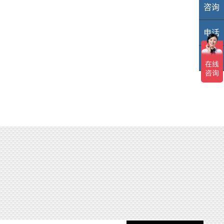
咨询
业
电话
40
TOP
TO