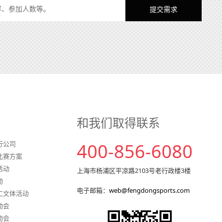
和我们取得联系
行公司
400-856-6080
比赛方案
活动
上海市杨浦区平凉路2103号老行政楼3楼
动
电子邮箱：
web@fengdongsports.com
工文体活动
动会
动会